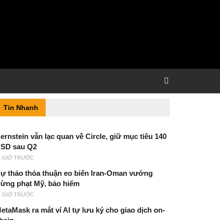
Tin Nhanh
ernstein vẫn lạc quan về Circle, giữ mục tiêu 140
SD sau Q2
1 GIỜ TRƯỚC
ự thảo thỏa thuận eo biển Iran-Oman vướng
rừng phạt Mỹ, bảo hiểm
1 GIỜ TRƯỚC
etaMask ra mắt ví AI tự lưu ký cho giao dịch on-