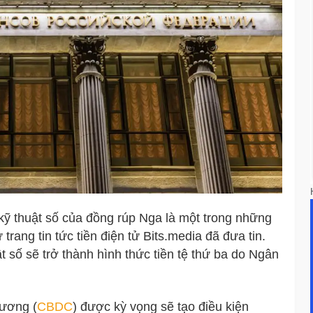
 kỹ thuật số của đồng rúp Nga là một trong những
trang tin tức tiền điện tử Bits.media đã đưa tin.
ật số sẽ trở thành hình thức tiền tệ thứ ba do Ngân
 ương (
CBDC
) được kỳ vọng sẽ tạo điều kiện