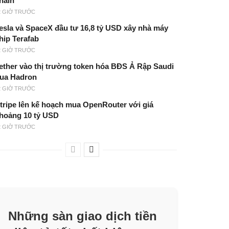
hain
2 GIỜ TRƯỚC
esla và SpaceX đầu tư 16,8 tỷ USD xây nhà máy
hip Terafab
2 GIỜ TRƯỚC
ether vào thị trường token hóa BĐS Ả Rập Saudi
ua Hadron
2 GIỜ TRƯỚC
tripe lên kế hoạch mua OpenRouter với giá
hoảng 10 tỷ USD
2 GIỜ TRƯỚC
Những sàn giao dịch tiền