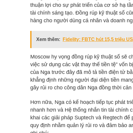
thuận lợi cho sự phát triển của cơ sở hạ t
tài chính sáng tạo. Đồng rúp kỹ thuật số c
hàng cho người dùng cá nhân và doanh nghi
Xem thêm:
Fidelity: FBTC hút 15,5 triệu U
Moscow hy vọng đồng rúp kỹ thuật số sẽ c
việc sử dụng các vật thay thế tiền tệ” vốn 
của Nga trước đây đã mô tả tiền điện tử b
khẳng định những người đại diện tiền mang 
gây rủi ro cho công dân Nga đồng thời cản 
Hơn nữa, Nga có kế hoạch tiếp tục phát tri
nhanh hơn và Hệ thống nhắn tin tài chính
khai các giải pháp Suptech và Regtech để p
quy định nhằm quản lý rủi ro và đảm bảo an
ghi chú: