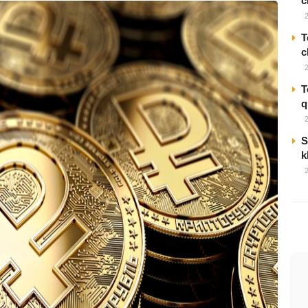
c
T
c
T
q
S
k