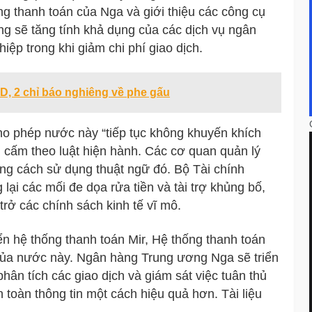
ầng thanh toán của Nga và giới thiệu các công cụ
ũng sẽ tăng tính khả dụng của các dịch vụ ngân
ệp trong khi giảm chi phí giao dịch.
SD, 2 chỉ báo nghiêng về phe gấu
ho phép nước này “tiếp tục không khuyến khích
bị cấm theo luật hiện hành. Các cơ quan quản lý
ằng cách sử dụng thuật ngữ đó. Bộ Tài chính
lại các mối đe dọa rửa tiền và tài trợ khủng bố,
trở các chính sách kinh tế vĩ mô.
ển hệ thống thanh toán Mir, Hệ thống thanh toán
 của nước này. Ngân hàng Trung ương Nga sẽ triển
hân tích các giao dịch và giám sát việc tuân thủ
 toàn thông tin một cách hiệu quả hơn. Tài liệu