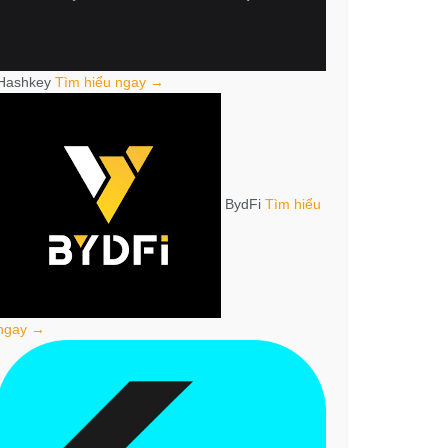
Hashkey
Tìm hiểu ngay →
BydFi
Tìm hiểu
ngay →