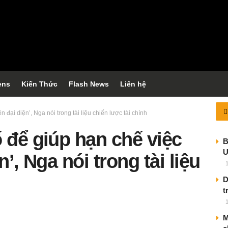
ens
Kiến Thức
Flash News
Liên hệ
 đại diện’, Nga nói trong tài liệu chiến lược tài chính
 để giúp hạn chế việc
B
U
’, Nga nói trong tài liệu
D
t
M