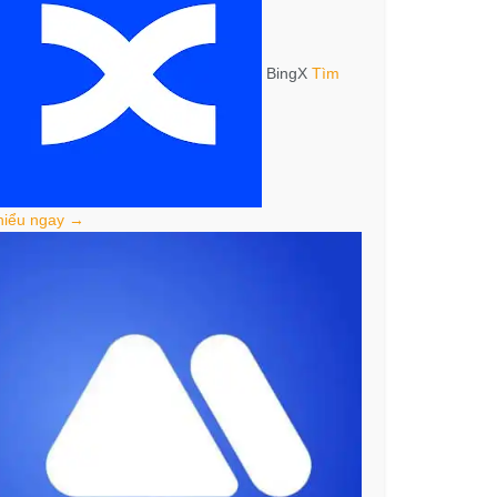
BingX
Tìm
hiểu ngay →