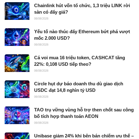
Chainlink hút vốn tổ chức, 1,3 triệu LINK rời
sàn có đẩy giá?
06/08/2026
Yếu tố nào thúc đẩy Ethereum bứt phá vượt
mốc 2.000 USD?
06/08/2026
Cá voi mua 16 triệu token, CASHCAT tăng
22%: 0,108 USD tiếp theo?
06/08/2026
Circle hụt dự báo doanh thu dù giao dịch
USDC đạt 14,8 nghìn tỷ USD
06/08/2026
TAO trụ vững vùng hỗ trợ then chốt sau công
bố tích hợp thanh toán AEON
06/08/2026
Unibase giảm 24% khi bên bán chiếm ưu thế –