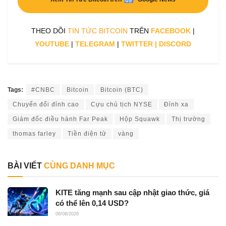
THEO DÕI
TIN TỨC BITCOIN
TRÊN
FACEBOOK
|
YOUTUBE
|
TELEGRAM
|
TWITTER
|
DISCORD
Tags:
#CNBC
Bitcoin
Bitcoin (BTC)
Chuyển đổi đỉnh cao
Cựu chủ tịch NYSE
Đỉnh xa
Giám đốc điều hành Far Peak
Hộp Squawk
Thị trường
thomas farley
Tiền điện tử
vàng
BÀI VIẾT
CÙNG DANH MỤC
KITE tăng mạnh sau cập nhật giao thức, giá
có thể lên 0,14 USD?
06/08/2026