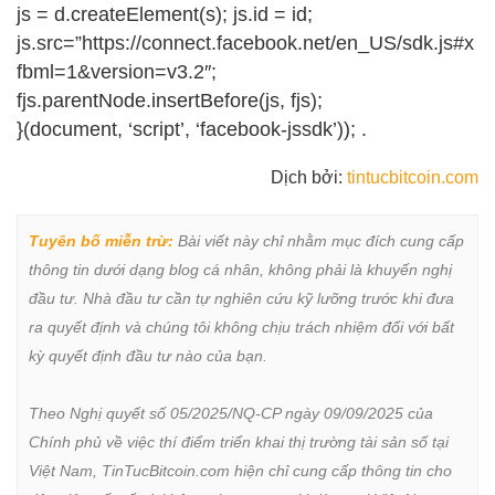
js = d.createElement(s); js.id = id;
js.src=”https://connect.facebook.net/en_US/sdk.js#x
fbml=1&version=v3.2″;
fjs.parentNode.insertBefore(js, fjs);
}(document, ‘script’, ‘facebook-jssdk’)); .
Dịch bởi:
tintucbitcoin.com
Tuyên bố miễn trừ:
 Bài viết này chỉ nhằm mục đích cung cấp 
thông tin dưới dạng blog cá nhân, không phải là khuyến nghị 
đầu tư. Nhà đầu tư cần tự nghiên cứu kỹ lưỡng trước khi đưa 
ra quyết định và chúng tôi không chịu trách nhiệm đối với bất 
kỳ quyết định đầu tư nào của bạn.

Theo Nghị quyết số 05/2025/NQ-CP ngày 09/09/2025 của 
Chính phủ về việc thí điểm triển khai thị trường tài sản số tại 
Việt Nam, TinTucBitcoin.com hiện chỉ cung cấp thông tin cho 