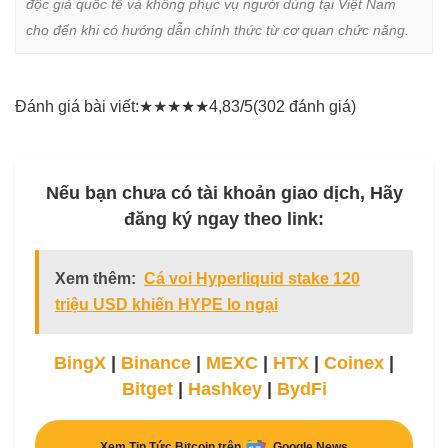
độc giả quốc tế và không phục vụ người dùng tại Việt Nam 
cho đến khi có hướng dẫn chính thức từ cơ quan chức năng.
Đánh giá bài viết:
★
★
★
★
★
4,83/5
(302 đánh giá)
Nếu bạn chưa có tài khoản giao dịch, Hãy
đăng ký ngay theo link:
Xem thêm:
Cá voi Hyperliquid stake 120
triệu USD khiến HYPE lo ngại
BingX
|
Binance
|
MEXC
|
HTX
|
Coinex
|
Bitget
|
Hashkey
|
BydFi
Xem Tin Tức Bitcoin trên
Google News