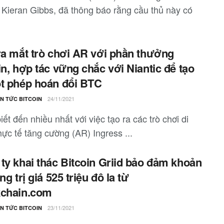
 Kieran Gibbs, đã thông báo rằng cầu thủ này có
ra mắt trò chơi AR với phần thưởng
in, hợp tác vững chắc với Niantic để tạo
t phép hoán đổi BTC
24/11/2021
IN TỨC BITCOIN
ết đến nhiều nhất với việc tạo ra các trò chơi di
hực tế tăng cường (AR) Ingress ...
ty khai thác Bitcoin Griid bảo đảm khoản
ng trị giá 525 triệu đô la từ
kchain.com
23/11/2021
IN TỨC BITCOIN