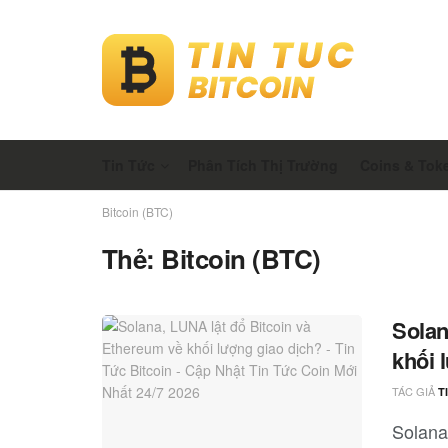
Tin Tức
Phân Tích Thị Trường
Coins & Tok
Bitcoin (BTC)
Thẻ:
Bitcoin (BTC)
Solan
khối 
TÁC GIẢ
T
Solana