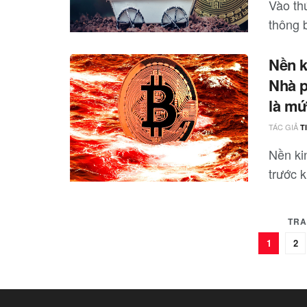
Vào thứ
thông 
Nền k
Nhà p
là mứ
TÁC GIẢ
T
Nền kin
trước k
TRA
1
2