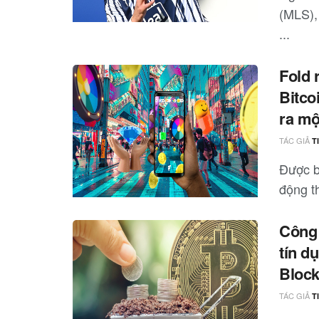
(MLS),
...
Fold 
Bitco
ra mộ
TÁC GIẢ
T
Được bi
động t
Công 
tín dụ
Bloc
TÁC GIẢ
T