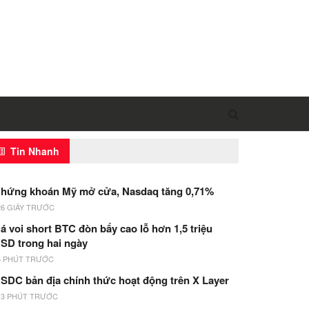
Tin Nhanh
hứng khoán Mỹ mở cửa, Nasdaq tăng 0,71%
26 GIÂY TRƯỚC
á voi short BTC đòn bẩy cao lỗ hơn 1,5 triệu
SD trong hai ngày
6 PHÚT TRƯỚC
SDC bản địa chính thức hoạt động trên X Layer
13 PHÚT TRƯỚC