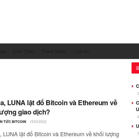
ens
Kiến Thức
Flash News
Liên hệ
C
a, LUNA lật đổ Bitcoin và Ethereum về
C
U
lượng giao dịch?
15/03/2022
IN TỨC BITCOIN
U
, LUNA lật đổ Bitcoin và Ethereum về khối lượng