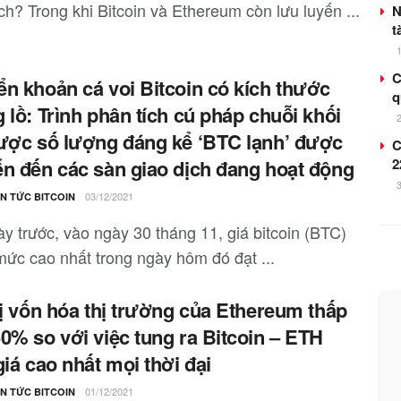
ch? Trong khi Bitcoin và Ethereum còn lưu luyến ...
N
t
C
n khoản cá voi Bitcoin có kích thước
q
 lồ: Trình phân tích cú pháp chuỗi khối
ược số lượng đáng kể ‘BTC lạnh’ được
C
n đến các sàn giao dịch đang hoạt động
2
03/12/2021
IN TỨC BITCOIN
ày trước, vào ngày 30 tháng 11, giá bitcoin (BTC)
ức cao nhất trong ngày hôm đó đạt ...
rị vốn hóa thị trường của Ethereum thấp
0% so với việc tung ra Bitcoin – ETH
giá cao nhất mọi thời đại
01/12/2021
IN TỨC BITCOIN