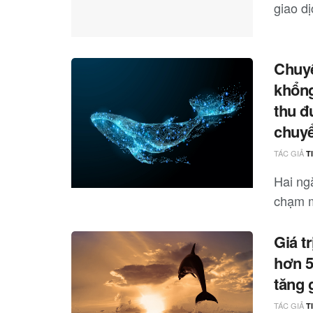
giao dị
Chuyể
khổng
thu đ
chuyể
TÁC GIẢ
T
Hai ng
chạm m
Giá t
hơn 5
tăng 
TÁC GIẢ
T