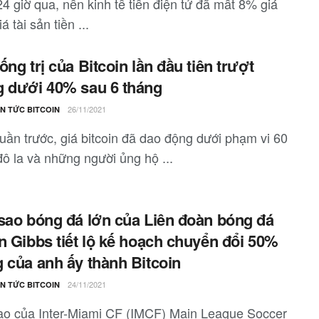
4 giờ qua, nền kinh tế tiền điện tử đã mất 8% giá
iá tài sản tiền ...
ống trị của Bitcoin lần đầu tiên trượt
 dưới 40% sau 6 tháng
26/11/2021
IN TỨC BITCOIN
tuần trước, giá bitcoin đã dao động dưới phạm vi 60
đô la và những người ủng hộ ...
sao bóng đá lớn của Liên đoàn bóng đá
n Gibbs tiết lộ kế hoạch chuyển đổi 50%
 của anh ấy thành Bitcoin
24/11/2021
IN TỨC BITCOIN
ao của Inter-Miami CF (IMCF) Main League Soccer