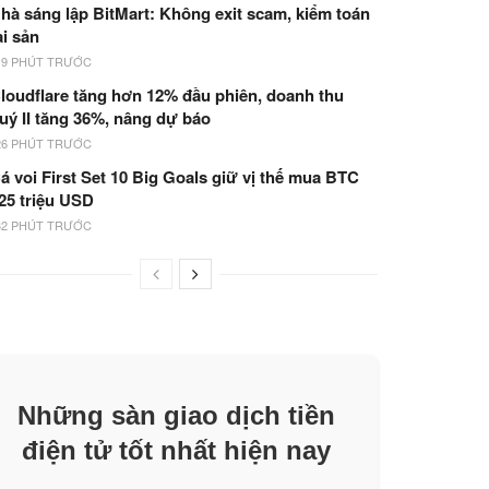
hà sáng lập BitMart: Không exit scam, kiểm toán
ài sản
19 PHÚT TRƯỚC
loudflare tăng hơn 12% đầu phiên, doanh thu
uý II tăng 36%, nâng dự báo
26 PHÚT TRƯỚC
á voi First Set 10 Big Goals giữ vị thế mua BTC
25 triệu USD
32 PHÚT TRƯỚC
Những sàn giao dịch tiền
điện tử tốt nhất hiện nay