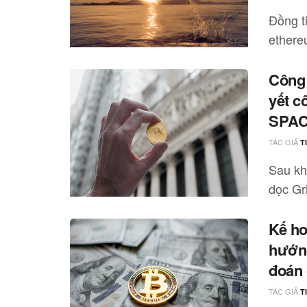
Đồng ti
ethere
Công 
yết c
SPA
TÁC GIẢ
T
Sau khi
dọc Gri
Kế ho
hướng
đoán 
TÁC GIẢ
T