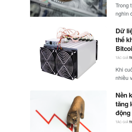
Trong 
nghìn đ
Dữ li
thể k
Bitco
TÁC GIẢ
T
Khi cuố
nhiều 
Nền k
tăng 
động
TÁC GIẢ
T