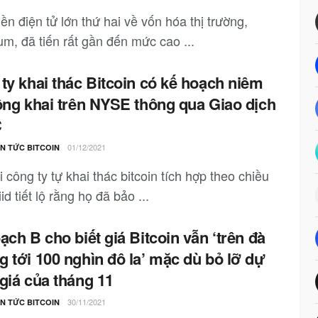
ền điện tử lớn thứ hai về vốn hóa thị trường,
um, đã tiến rất gần đến mức cao ...
ty khai thác Bitcoin có kế hoạch niêm
ông khai trên NYSE thông qua Giao dịch
C
01/12/2021
IN TỨC BITCOIN
 công ty tự khai thác bitcoin tích hợp theo chiều
id tiết lộ rằng họ đã bảo ...
ạch B cho biết giá Bitcoin vẫn ‘trên đà
 tới 100 nghìn đô la’ mặc dù bỏ lỡ dự
giá của tháng 11
30/11/2021
IN TỨC BITCOIN