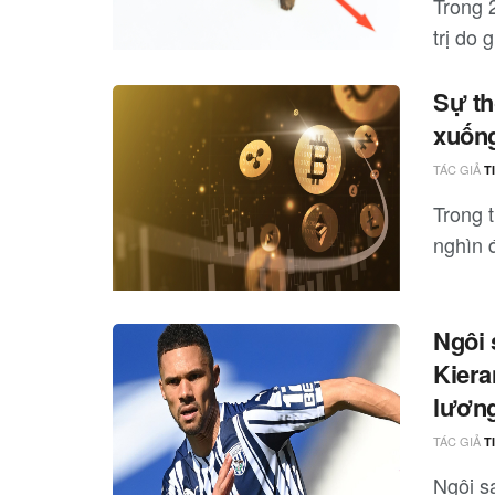
Trong 2
trị do g
Sự th
xuống
TÁC GIẢ
T
Trong 
nghìn 
Ngôi 
Kiera
lương
TÁC GIẢ
T
Ngôi s