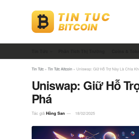
Tin Tức
Phân Tích Thị Trường
Coins & Tok
Tin Tức
»
Tin Tức Altcoin
»
Uniswap: Giữ Hỗ Trợ Này Là Chìa Kh
Uniswap: Giữ Hỗ Tr
Phá
Tác giả
Hồng San
18/02/2025