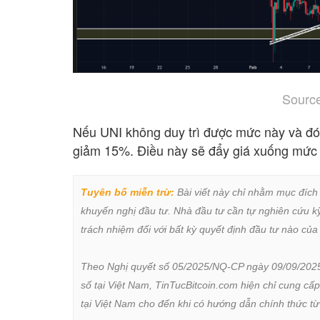
Sourc
Nếu UNI không duy trì được mức này và đó
giảm 15%. Điều này sẽ đẩy giá xuống mức 
Tuyên bố miễn trừ:
 Bài viết này chỉ nhằm mục đích
khuyến nghị đầu tư. Nhà đầu tư cần tự nghiên cứu kỹ 
trách nhiệm đối với bất kỳ quyết định đầu tư nào của 
Theo Nghị quyết số 05/2025/NQ-CP ngày 09/09/2025 củ
số tại Việt Nam, TinTucBitcoin.com hiện chỉ cung cấp
tại Việt Nam cho đến khi có hướng dẫn chính thức t