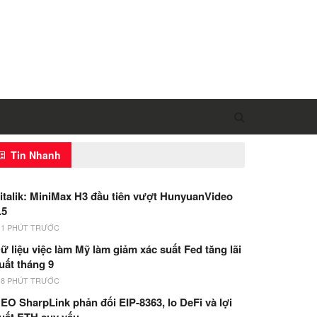
Tin Nhanh
italik: MiniMax H3 đầu tiên vượt HunyuanVideo
.5
11 PHÚT TRƯỚC
ữ liệu việc làm Mỹ làm giảm xác suất Fed tăng lãi
uất tháng 9
18 PHÚT TRƯỚC
EO SharpLink phản đối EIP-8363, lo DeFi và lợi