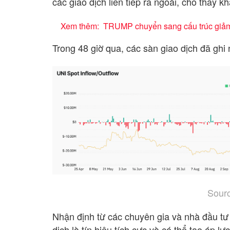
các giao dịch liên tiếp ra ngoài, cho thấy k
Xem thêm:
TRUMP chuyển sang cấu trúc giảm 
Trong 48 giờ qua, các sàn giao dịch đã ghi
Sourc
Nhận định từ các chuyên gia và nhà đầu tư
dịch là tín hiệu tích cực và có thể tạo áp l