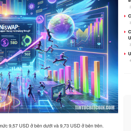
s
C
C
U
U
mức 9,57 USD ở bên dưới và 9,73 USD ở bên trên.