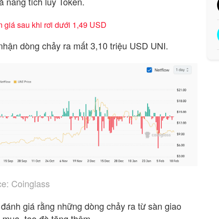
hả năng tích lũy Token.
giá sau khi rơi dưới 1,49 USD
 nhận dòng chảy ra mất 3,10 triệu USD UNI.
e: Coinglass
 đánh giá rằng những dòng chảy ra từ sàn giao
ực mua, tạo đà tăng thêm.