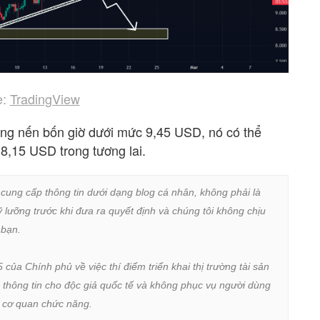
e:
TradingView
ng nến bốn giờ dưới mức 9,45 USD, nó có thể
8,15 USD trong tương lai.
 cung cấp thông tin dưới dạng blog cá nhân, không phải là 
lưỡng trước khi đưa ra quyết định và chúng tôi không chịu 
bạn.

a Chính phủ về việc thí điểm triển khai thị trường tài sản 
 thông tin cho độc giả quốc tế và không phục vụ người dùng 
ừ cơ quan chức năng.