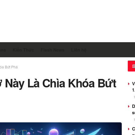
ens
Kiến Thức
Flash News
Liên hệ
óa Bứt Phá
ợ Này Là Chìa Khóa Bứt
V
1
D
s
C