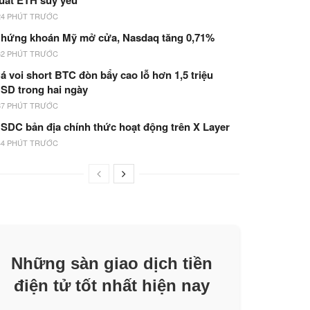
uất ETH suy yếu
24 PHÚT TRƯỚC
hứng khoán Mỹ mở cửa, Nasdaq tăng 0,71%
32 PHÚT TRƯỚC
á voi short BTC đòn bẩy cao lỗ hơn 1,5 triệu
SD trong hai ngày
37 PHÚT TRƯỚC
SDC bản địa chính thức hoạt động trên X Layer
44 PHÚT TRƯỚC
Những sàn giao dịch tiền
điện tử tốt nhất hiện nay