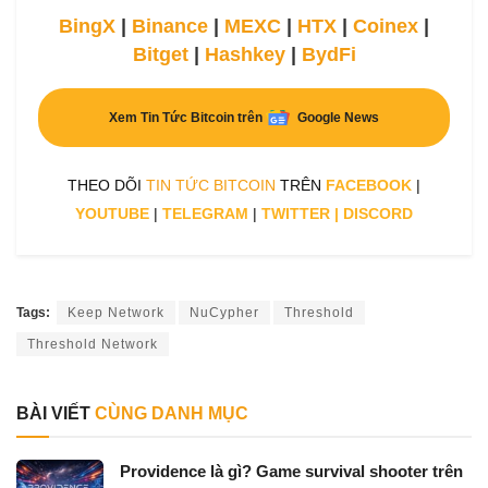
BingX
|
Binance
|
MEXC
|
HTX
|
Coinex
|
Bitget
|
Hashkey
|
BydFi
Xem Tin Tức Bitcoin trên
Google News
THEO DÕI
TIN TỨC BITCOIN
TRÊN
FACEBOOK
|
YOUTUBE
|
TELEGRAM
|
TWITTER
|
DISCORD
Tags:
Keep Network
NuCypher
Threshold
Threshold Network
BÀI VIẾT
CÙNG DANH MỤC
Providence là gì? Game survival shooter trên