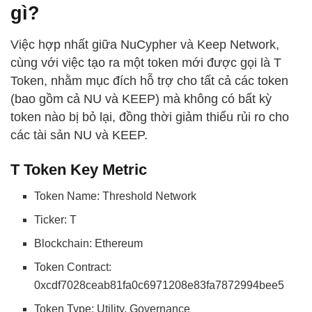
gì?
Việc hợp nhất giữa NuCypher và Keep Network,
cùng với việc tạo ra một token mới được gọi là T
Token, nhằm mục đích hỗ trợ cho tất cả các token
(bao gồm cả NU và KEEP) mà không có bất kỳ
token nào bị bỏ lại, đồng thời giảm thiểu rủi ro cho
các tài sản NU và KEEP.
T Token Key Metric
​​Token Name: Threshold Network
Ticker: T
Blockchain: Ethereum
Token Contract:
0xcdf7028ceab81fa0c6971208e83fa7872994bee5
Token Type: Utility, Governance