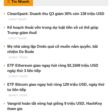
Tin Nhanh
CleanSpark: Doanh thu Q3 giảm 30% còn 138 triệu USD
3 PHÚT TRƯỚC
Kế hoạch thoái vốn trong dự luật tiền số có thể giúp
Trump giảm thuế
9 PHÚT TRƯỚC
Mẹ nhà sáng lập Ondo quá cố muốn nắm quyền, bãi
nhiệm De Bode
16 PHÚT TRƯỚC
ETF Ethereum giao ngay hút ròng 92,1509 triệu USD
ngày thứ 3 liên tiếp
22 PHÚT TRƯỚC
ETF Bitcoin giao ngay hút ròng 129 triệu USD, ngày thứ
tư liên tiếp
28 PHÚT TRƯỚC
Vangrid hoàn tất vòng hạt giống 9 triệu USD, HashKey
tham gia