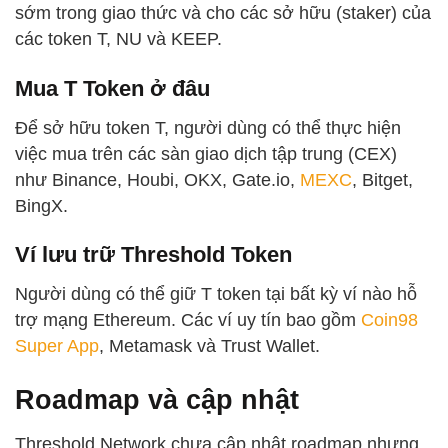
sớm trong giao thức và cho các sở hữu (staker) của
các token T, NU và KEEP.
Mua T Token ở đâu
Để sở hữu token T, người dùng có thể thực hiện
việc mua trên các sàn giao dịch tập trung (CEX)
như Binance, Houbi, OKX, Gate.io,
MEXC
, Bitget,
BingX.
Ví lưu trữ Threshold Token
Người dùng có thể giữ T token tại bất kỳ ví nào hỗ
trợ mạng Ethereum. Các ví uy tín bao gồm
Coin98
Super App
, Metamask và Trust Wallet.
Roadmap và cập nhật
Threshold Network chưa cập nhật roadmap nhưng