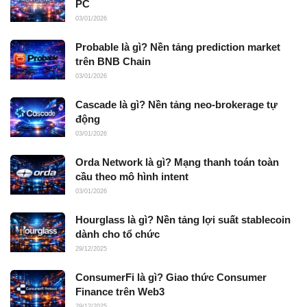
PC
03/01/2026
Probable là gì? Nền tảng prediction market
trên BNB Chain
03/01/2026
Cascade là gì? Nền tảng neo-brokerage tự
động
03/01/2026
Orda Network là gì? Mạng thanh toán toàn
cầu theo mô hình intent
03/01/2026
Hourglass là gì? Nền tảng lợi suất stablecoin
dành cho tổ chức
29/12/2025
ConsumerFi là gì? Giao thức Consumer
Finance trên Web3
29/12/2025