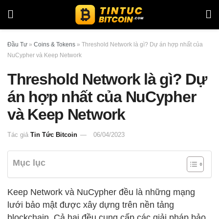
Đầu Tư
»
Coins & Tokens
»
Threshold Network là gì? Dự án hợp nhất của
NuCypher và Keep Network
Threshold Network là gì? Dự
án hợp nhất của NuCypher
và Keep Network
Tác giả
Tin Tức Bitcoin
06/04/2023
Mục lục
Keep Network và NuCypher đều là những mạng
lưới bảo mật được xây dựng trên nền tảng
blockchain. Cả hai đều cung cấp các giải pháp bảo