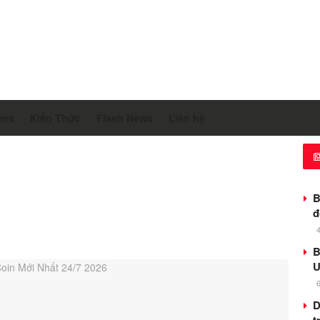
ens
Kiến Thức
Flash News
Liên hệ
B
đ
B
U
D