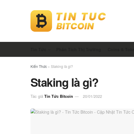
Tin Tức
Phân Tích Thị Trường
Coins & Tok
Kiến Thức
»
Staking là gì?
Staking là gì?
Tác giả
Tin Tức Bitcoin
20/01/2022