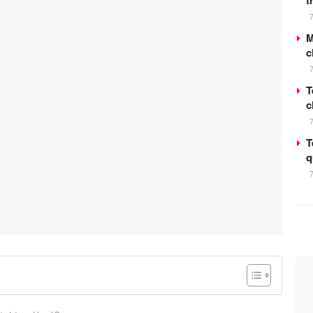
t
M
c
T
c
T
q