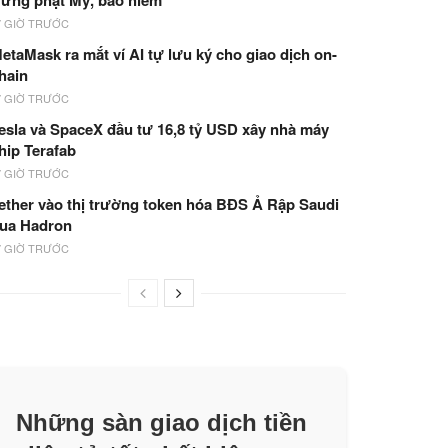
rừng phạt Mỹ, bảo hiểm
7 GIỜ TRƯỚC
etaMask ra mắt ví AI tự lưu ký cho giao dịch on-
hain
7 GIỜ TRƯỚC
esla và SpaceX đầu tư 16,8 tỷ USD xây nhà máy
hip Terafab
7 GIỜ TRƯỚC
ether vào thị trường token hóa BĐS Ả Rập Saudi
ua Hadron
7 GIỜ TRƯỚC
Những sàn giao dịch tiền