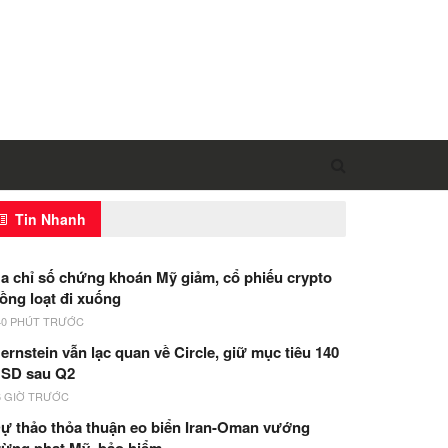
Tin Nhanh
a chỉ số chứng khoán Mỹ giảm, cổ phiếu crypto
ồng loạt đi xuống
40 PHÚT TRƯỚC
ernstein vẫn lạc quan về Circle, giữ mục tiêu 140
SD sau Q2
6 GIỜ TRƯỚC
ự thảo thỏa thuận eo biển Iran-Oman vướng