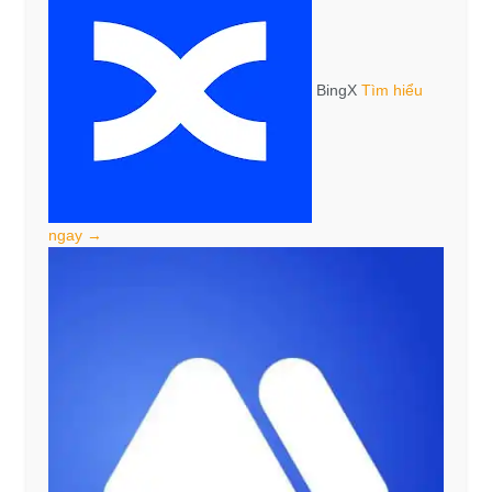
BingX
Tìm hiểu
ngay →