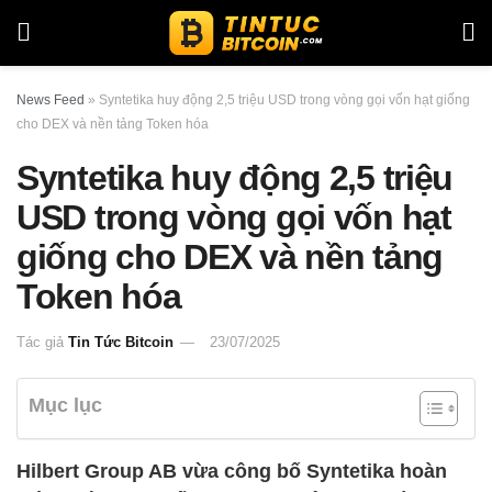
News Feed
»
Syntetika huy động 2,5 triệu USD trong vòng gọi vốn hạt giống
cho DEX và nền tảng Token hóa
Syntetika huy động 2,5 triệu
USD trong vòng gọi vốn hạt
giống cho DEX và nền tảng
Token hóa
Tác giả
Tin Tức Bitcoin
23/07/2025
Mục lục
Hilbert Group AB vừa công bố Syntetika hoàn