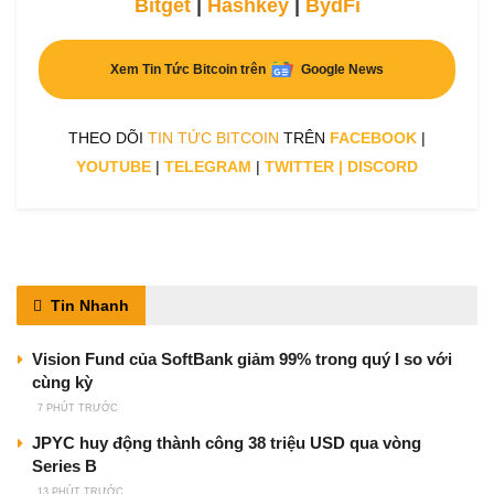
Bitget
|
Hashkey
|
BydFi
Xem Tin Tức Bitcoin trên
Google News
THEO DÕI
TIN TỨC BITCOIN
TRÊN
FACEBOOK
|
YOUTUBE
|
TELEGRAM
|
TWITTER
|
DISCORD
Tin Nhanh
Vision Fund của SoftBank giảm 99% trong quý I so với
cùng kỳ
7 PHÚT TRƯỚC
JPYC huy động thành công 38 triệu USD qua vòng
Series B
13 PHÚT TRƯỚC