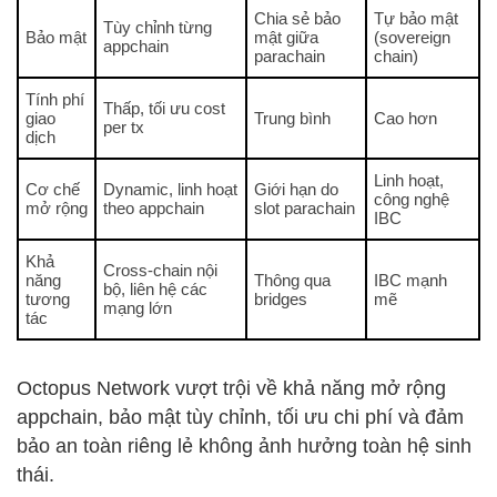
Chia sẻ bảo
Tự bảo mật
Tùy chỉnh từng
Bảo mật
mật giữa
(sovereign
appchain
parachain
chain)
Tính phí
Thấp, tối ưu cost
giao
Trung bình
Cao hơn
per tx
dịch
Linh hoạt,
Cơ chế
Dynamic, linh hoạt
Giới hạn do
công nghệ
mở rộng
theo appchain
slot parachain
IBC
Khả
Cross-chain nội
năng
Thông qua
IBC mạnh
bộ, liên hệ các
tương
bridges
mẽ
mạng lớn
tác
Octopus Network vượt trội về khả năng mở rộng
appchain, bảo mật tùy chỉnh, tối ưu chi phí và đảm
bảo an toàn riêng lẻ không ảnh hưởng toàn hệ sinh
thái.