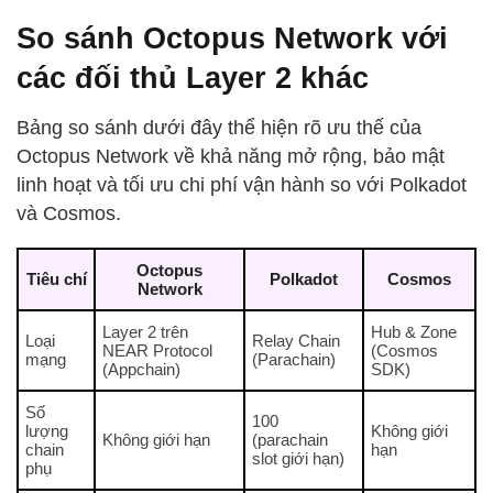
So sánh Octopus Network với
các đối thủ Layer 2 khác
Bảng so sánh dưới đây thể hiện rõ ưu thế của
Octopus Network về khả năng mở rộng, bảo mật
linh hoạt và tối ưu chi phí vận hành so với Polkadot
và Cosmos.
Octopus
Tiêu chí
Polkadot
Cosmos
Network
Layer 2 trên
Hub & Zone
Loại
Relay Chain
NEAR Protocol
(Cosmos
mạng
(Parachain)
(Appchain)
SDK)
Số
100
lượng
Không giới
Không giới hạn
(parachain
chain
hạn
slot giới hạn)
phụ