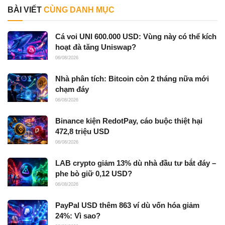
BÀI VIẾT
CÙNG DANH MỤC
Cá voi UNI 600.000 USD: Vùng này có thể kích
hoạt đà tăng Uniswap?
06/08/2026
Nhà phân tích: Bitcoin còn 2 tháng nữa mới
chạm đáy
06/08/2026
Binance kiện RedotPay, cáo buộc thiệt hại
472,8 triệu USD
06/08/2026
LAB crypto giảm 13% dù nhà đầu tư bắt đáy –
phe bò giữ 0,12 USD?
06/08/2026
PayPal USD thêm 863 ví dù vốn hóa giảm
24%: Vì sao?