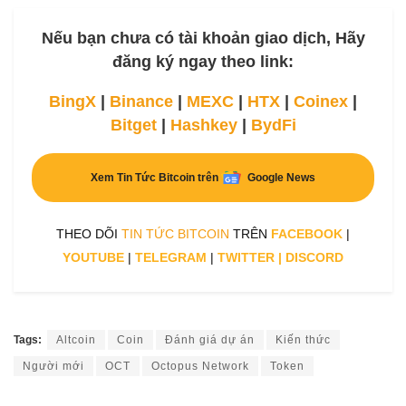
Nếu bạn chưa có tài khoản giao dịch, Hãy
đăng ký ngay theo link:
BingX
|
Binance
|
MEXC
|
HTX
|
Coinex
|
Bitget
|
Hashkey
|
BydFi
Xem Tin Tức Bitcoin trên
Google News
THEO DÕI
TIN TỨC BITCOIN
TRÊN
FACEBOOK
|
YOUTUBE
|
TELEGRAM
|
TWITTER
|
DISCORD
Tags:
Altcoin
Coin
Đánh giá dự án
Kiến thức
Người mới
OCT
Octopus Network
Token