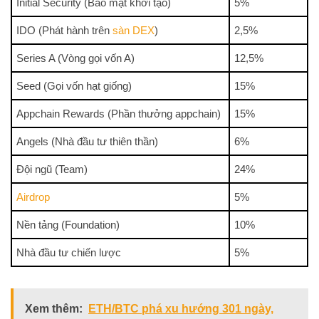
Initial Security (Bảo mật khởi tạo)
5%
IDO (Phát hành trên
sàn DEX
)
2,5%
Series A (Vòng gọi vốn A)
12,5%
Seed (Gọi vốn hạt giống)
15%
Appchain Rewards (Phần thưởng appchain)
15%
Angels (Nhà đầu tư thiên thần)
6%
Đội ngũ (Team)
24%
Airdrop
5%
Nền tảng (Foundation)
10%
Nhà đầu tư chiến lược
5%
Xem thêm:
ETH/BTC phá xu hướng 301 ngày,