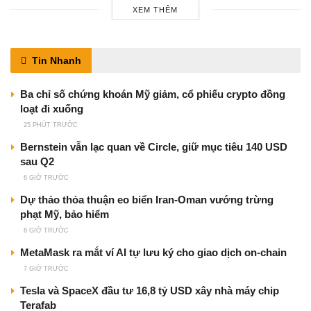
XEM THÊM
Tin Nhanh
Ba chỉ số chứng khoán Mỹ giảm, cổ phiếu crypto đồng
loạt đi xuống
25 PHÚT TRƯỚC
Bernstein vẫn lạc quan về Circle, giữ mục tiêu 140 USD
sau Q2
6 GIỜ TRƯỚC
Dự thảo thỏa thuận eo biển Iran-Oman vướng trừng
phạt Mỹ, bảo hiểm
6 GIỜ TRƯỚC
MetaMask ra mắt ví AI tự lưu ký cho giao dịch on-chain
7 GIỜ TRƯỚC
Tesla và SpaceX đầu tư 16,8 tỷ USD xây nhà máy chip
Terafab