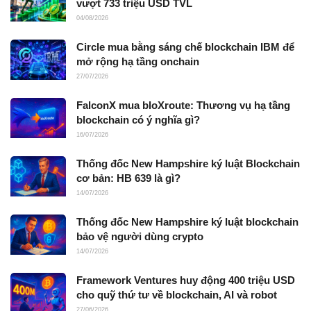
vượt 733 triệu USD TVL
04/08/2026
Circle mua bằng sáng chế blockchain IBM để
mở rộng hạ tầng onchain
27/07/2026
FalconX mua bloXroute: Thương vụ hạ tầng
blockchain có ý nghĩa gì?
16/07/2026
Thống đốc New Hampshire ký luật Blockchain
cơ bản: HB 639 là gì?
14/07/2026
Thống đốc New Hampshire ký luật blockchain
bảo vệ người dùng crypto
14/07/2026
Framework Ventures huy động 400 triệu USD
cho quỹ thứ tư về blockchain, AI và robot
27/06/2026