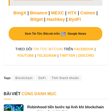
BingX
|
Binance
|
MEXC
|
HTX
|
Coinex
|
Bitget
|
Hashkey
|
BydFi
Xem Tin Tức Bitcoin trên
Google News
THEO DÕI
TIN TỨC BITCOIN
TRÊN
FACEBOOK
|
YOUTUBE
|
TELEGRAM
|
TWITTER
|
DISCORD
Tags:
Blockchain
DeFi
Tính thanh khoản
BÀI VIẾT
CÙNG DANH MỤC
Robinhood tiến bước tại Anh khi blockchain