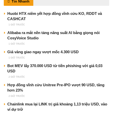
Tin Nhanh
Huobi HTX niêm yết hợp đồng vĩnh cửu KO, RDDT và
CASHCAT
1 GIỜ TRƯỚC
Alibaba ra mắt nền tảng năng suất AI bằng giọng nói
CosyVoice Studio
1 GIỜ TRƯỚC
Giá vàng giao ngay vượt mốc 4.300 USD
1 GIỜ TRƯỚC
Bot MEV lấy 370.000 USD từ tiền phishing với giá 0,03
USD
2 GIỜ TRƯỚC
Hợp đồng vĩnh cửu Unitree Pre-IPO vượt 90 USD, tăng
hơn 23%
2 GIỜ TRƯỚC
Chainlink mua lại LINK trị giá khoảng 1,13 triệu USD, vào
ví dự trữ