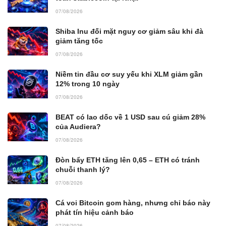
07/08/2026
Shiba Inu đối mặt nguy cơ giảm sâu khi đà
giảm tăng tốc
07/08/2026
Niềm tin đầu cơ suy yếu khi XLM giảm gần
12% trong 10 ngày
07/08/2026
BEAT có lao dốc về 1 USD sau cú giảm 28%
của Audiera?
07/08/2026
Đòn bẩy ETH tăng lên 0,65 – ETH có tránh
chuỗi thanh lý?
07/08/2026
Cá voi Bitcoin gom hàng, nhưng chỉ báo này
phát tín hiệu cảnh báo
07/08/2026