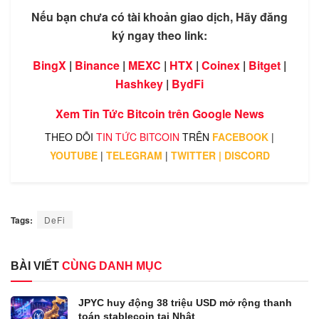
Nếu bạn chưa có tài khoản giao dịch, Hãy đăng
ký ngay theo link:
BingX
|
Binance
|
MEXC
|
HTX
|
Coinex
|
Bitget
|
Hashkey
|
BydFi
Xem Tin Tức Bitcoin trên
Google News
THEO DÕI
TIN TỨC BITCOIN
TRÊN
FACEBOOK
|
YOUTUBE
|
TELEGRAM
|
TWITTER
|
DISCORD
Tags:
DeFi
BÀI VIẾT
CÙNG DANH MỤC
JPYC huy động 38 triệu USD mở rộng thanh
toán stablecoin tại Nhật