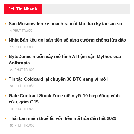
Tin Nhanh
Sàn Moscow lên kế hoạch ra mắt kho lưu ký tài sản số
4 PHÚT TRƯỚC
Nhật Bản kêu gọi sàn tiền số tăng cường chống lừa đảo
15 PHÚT TRƯỚC
ByteDance muốn xây mô hình AI tiệm cận Mythos của
Anthropic
27 PHÚT TRƯỚC
Tin tặc Coldcard lại chuyển 30 BTC sang ví mới
39 PHÚT TRƯỚC
Gate Contract Stock Zone niêm yết 10 hợp đồng vĩnh
cửu, gồm CJS
46 PHÚT TRƯỚC
Thái Lan miễn thuế lãi vốn tiền mã hóa đến hết 2029
53 PHÚT TRƯỚC