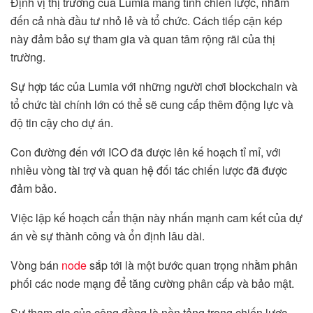
Định vị thị trường của Lumia mang tính chiến lược, nhắm
đến cả nhà đầu tư nhỏ lẻ và tổ chức. Cách tiếp cận kép
này đảm bảo sự tham gia và quan tâm rộng rãi của thị
trường.
Sự hợp tác của Lumia với những người chơi blockchain và
tổ chức tài chính lớn có thể sẽ cung cấp thêm động lực và
độ tin cậy cho dự án.
Con đường đến với ICO đã được lên kế hoạch tỉ mỉ, với
nhiều vòng tài trợ và quan hệ đối tác chiến lược đã được
đảm bảo.
Việc lập kế hoạch cẩn thận này nhấn mạnh cam kết của dự
án về sự thành công và ổn định lâu dài.
Vòng bán
node
sắp tới là một bước quan trọng nhằm phân
phối các node mạng để tăng cường phân cấp và bảo mật.
Sự tham gia của cộng đồng là nền tảng trong chiến lược