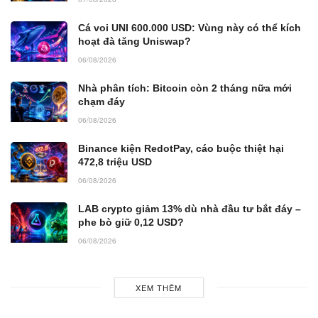
Cá voi UNI 600.000 USD: Vùng này có thể kích
hoạt đà tăng Uniswap?
06/08/2026
Nhà phân tích: Bitcoin còn 2 tháng nữa mới
chạm đáy
06/08/2026
Binance kiện RedotPay, cáo buộc thiệt hại
472,8 triệu USD
06/08/2026
LAB crypto giảm 13% dù nhà đầu tư bắt đáy –
phe bò giữ 0,12 USD?
06/08/2026
XEM THÊM