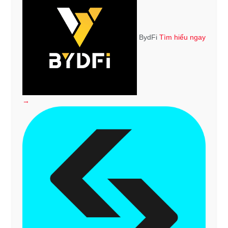
BydFi
Tìm hiểu ngay
→