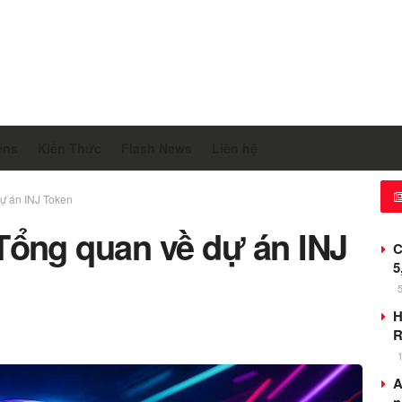
ens
Kiến Thức
Flash News
Liên hệ
dự án INJ Token
? Tổng quan về dự án INJ
C
5
H
R
A