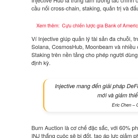
cầu nối cross-chain, staking, quản trị và đấ
Xem thêm:
Cựu chiến lược gia Bank of Americ
Ví Injective giúp quản lý tài sản đa chuỗi, t
Solana, CosmosHub, Moonbeam và nhiều chu
Staking trên nền tảng cho phép người dùng
định kỳ.
Injective mang đến giải pháp DeFi 
mới và giảm thiể
Eric Chen – 
Burn Auction là cơ chế đặc sắc, với 60% ph
INJ thắng cuộc sẽ bị đốt, tạo áp lực giảm 