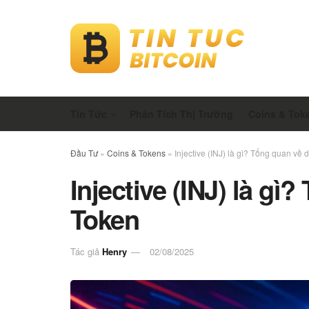
Tin Tức
Phân Tích Thị Trường
Coins & Tok
Đầu Tư
»
Coins & Tokens
»
Injective (INJ) là gì? Tổng quan về 
Injective (INJ) là gì
Token
Tác giả
Henry
02/08/2025