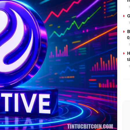
n
G
B
0
H
t