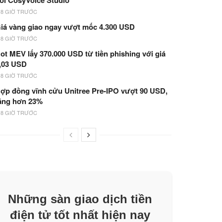
ói CosyVoice Studio
18 GIỜ TRƯỚC
iá vàng giao ngay vượt mốc 4.300 USD
18 GIỜ TRƯỚC
ot MEV lấy 370.000 USD từ tiền phishing với giá
,03 USD
18 GIỜ TRƯỚC
ợp đồng vĩnh cửu Unitree Pre-IPO vượt 90 USD,
ăng hơn 23%
18 GIỜ TRƯỚC
Những sàn giao dịch tiền
điện tử tốt nhất hiện nay