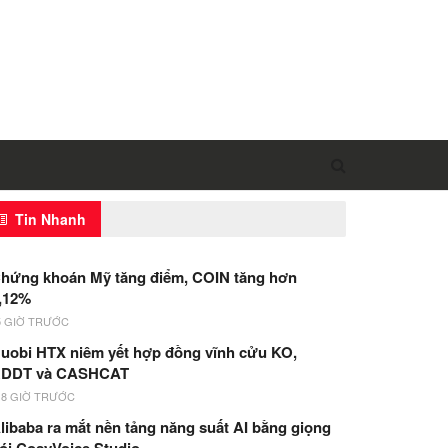
Tin Nhanh
hứng khoán Mỹ tăng điểm, COIN tăng hơn
,12%
5 GIỜ TRƯỚC
uobi HTX niêm yết hợp đồng vĩnh cửu KO,
DDT và CASHCAT
18 GIỜ TRƯỚC
libaba ra mắt nền tảng năng suất AI bằng giọng