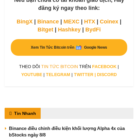
đăng ký ngay theo link:
BingX
|
Binance
|
MEXC
|
HTX
|
Coinex
|
Bitget
|
Hashkey
|
BydFi
Xem Tin Tức Bitcoin trên
Google News
THEO DÕI
TIN TỨC BITCOIN
TRÊN
FACEBOOK
|
YOUTUBE
|
TELEGRAM
|
TWITTER
|
DISCORD
Tin Nhanh
Binance điều chỉnh điều kiện khối lượng Alpha 4x của
bStocks ngày 8/8