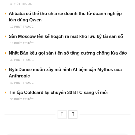
4 PHÚT TRƯỚC
Alibaba có thể thu chia sẻ doanh thu từ doanh nghiệp
lớn dùng Qwen
12 PHÚT TRƯỚC
Sàn Moscow lên kế hoạch ra mắt kho lưu ký tài sản số
18 PHÚT TRƯỚC
Nhật Bản kêu gọi sàn tiền số tăng cường chống lừa đảo
30 PHÚT TRƯỚC
ByteDance muốn xây mô hình AI tiệm cận Mythos của
Anthropic
42 PHÚT TRƯỚC
Tin tặc Coldcard lại chuyển 30 BTC sang ví mới
54 PHÚT TRƯỚC