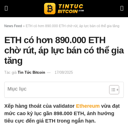
News Feed
»
ETH có hơn 890.000 ETH chờ rút, áp lực bán có thể gia tăng
ETH có hơn 890.000 ETH
chờ rút, áp lực bán có thể gia
tăng
Tác giả
Tin Tức Bitcoin
17/08/2025
Mục lục
Xếp hàng thoát của validator
Ethereum
vừa đạt
mức cao kỷ lục gần 898.000 ETH, ảnh hưởng
tiêu cực đến giá ETH trong ngắn hạn.