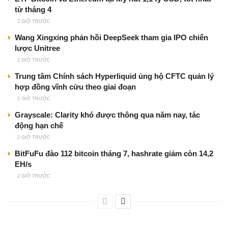
từ tháng 4
2 GIỜ TRƯỚC
Wang Xingxing phản hồi DeepSeek tham gia IPO chiến
lược Unitree
2 GIỜ TRƯỚC
Trung tâm Chính sách Hyperliquid ủng hộ CFTC quản lý
hợp đồng vĩnh cửu theo giai đoạn
2 GIỜ TRƯỚC
Grayscale: Clarity khó được thông qua năm nay, tác
động hạn chế
2 GIỜ TRƯỚC
BitFuFu đào 112 bitcoin tháng 7, hashrate giảm còn 14,2
EH/s
2 GIỜ TRƯỚC