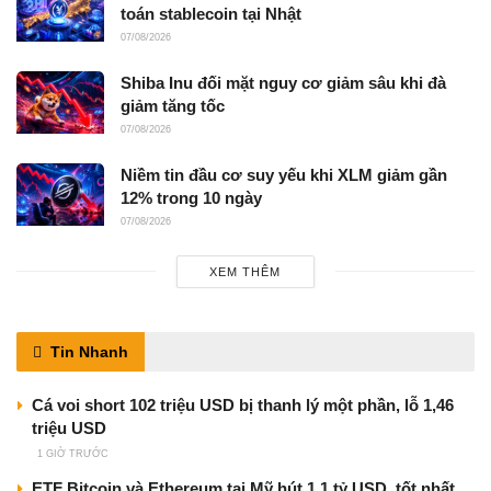
toán stablecoin tại Nhật
07/08/2026
Shiba Inu đối mặt nguy cơ giảm sâu khi đà
giảm tăng tốc
07/08/2026
Niềm tin đầu cơ suy yếu khi XLM giảm gần
12% trong 10 ngày
07/08/2026
XEM THÊM
Tin Nhanh
Cá voi short 102 triệu USD bị thanh lý một phần, lỗ 1,46
triệu USD
1 GIỜ TRƯỚC
ETF Bitcoin và Ethereum tại Mỹ hút 1,1 tỷ USD, tốt nhất