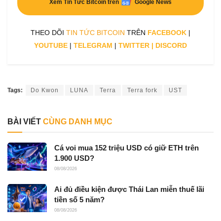
Xem Tin Tức Bitcoin trên
Google News
THEO DÕI
TIN TỨC BITCOIN
TRÊN
FACEBOOK
|
YOUTUBE
|
TELEGRAM
|
TWITTER
|
DISCORD
Tags:
Do Kwon
LUNA
Terra
Terra fork
UST
BÀI VIẾT
CÙNG DANH MỤC
Cá voi mua 152 triệu USD có giữ ETH trên
1.900 USD?
08/08/2026
Ai đủ điều kiện được Thái Lan miễn thuế lãi
tiền số 5 năm?
08/08/2026