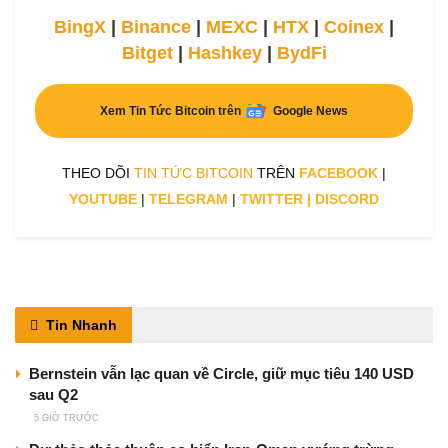
BingX
|
Binance
|
MEXC
|
HTX
|
Coinex
|
Bitget
|
Hashkey
|
BydFi
Xem Tin Tức Bitcoin trên
Google News
THEO DÕI
TIN TỨC BITCOIN
TRÊN
FACEBOOK
|
YOUTUBE
|
TELEGRAM
|
TWITTER
|
DISCORD
Tin Nhanh
Bernstein vẫn lạc quan về Circle, giữ mục tiêu 140 USD
sau Q2
5 GIỜ TRƯỚC