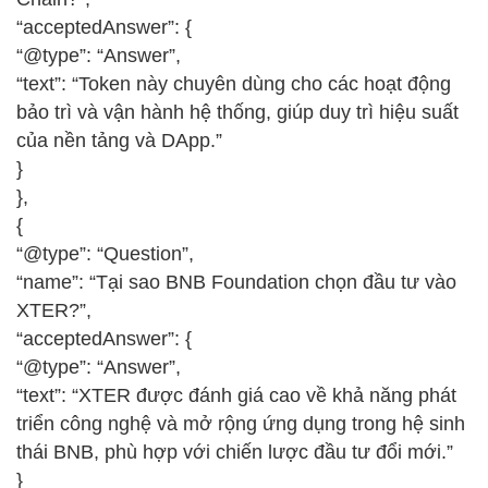
“acceptedAnswer”: {
“@type”: “Answer”,
“text”: “Token này chuyên dùng cho các hoạt động
bảo trì và vận hành hệ thống, giúp duy trì hiệu suất
của nền tảng và DApp.”
}
},
{
“@type”: “Question”,
“name”: “Tại sao BNB Foundation chọn đầu tư vào
XTER?”,
“acceptedAnswer”: {
“@type”: “Answer”,
“text”: “XTER được đánh giá cao về khả năng phát
triển công nghệ và mở rộng ứng dụng trong hệ sinh
thái BNB, phù hợp với chiến lược đầu tư đổi mới.”
}