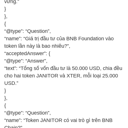
vững.”
}
},
{
“@type”: “Question”,
“name”: “Giá trị đầu tư của BNB Foundation vào
token lần này là bao nhiêu?”,
“acceptedAnswer”: {
“@type”: “Answer”,
“text”: “Tổng số vốn đầu tư là 50.000 USD, chia đều
cho hai token JANITOR và XTER, mỗi loại 25.000
USD.”
}
},
{
“@type”: “Question”,
“name”: “Token JANITOR có vai trò gì trên BNB
Chain?”,