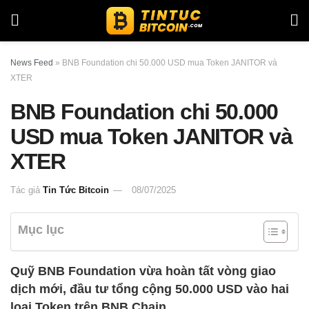
News Feed
»
BNB Foundation chi 50.000 USD mua Token JANITOR và
XTER
BNB Foundation chi 50.000
USD mua Token JANITOR và
XTER
Tác giả
Tin Tức Bitcoin
08/07/2025
Mục lục
Quỹ BNB Foundation vừa hoàn tất vòng giao
dịch mới, đầu tư tổng cộng 50.000 USD vào hai
loại Token trên BNB Chain.