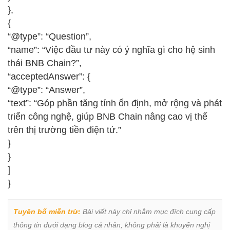
},
{
“@type”: “Question”,
“name”: “Việc đầu tư này có ý nghĩa gì cho hệ sinh
thái BNB Chain?”,
“acceptedAnswer”: {
“@type”: “Answer”,
“text”: “Góp phần tăng tính ổn định, mở rộng và phát
triển công nghệ, giúp BNB Chain nâng cao vị thế
trên thị trường tiền điện tử.”
}
}
]
}
Tuyên bố miễn trừ:
 Bài viết này chỉ nhằm mục đích cung cấp 
thông tin dưới dạng blog cá nhân, không phải là khuyến nghị 