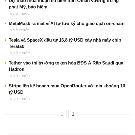
Dự thảo thỏa thuận eo biển Iran-Oman vướng trừng
phạt Mỹ, bảo hiểm
5 GIỜ TRƯỚC
MetaMask ra mắt ví AI tự lưu ký cho giao dịch on-chain
5 GIỜ TRƯỚC
Tesla và SpaceX đầu tư 16,8 tỷ USD xây nhà máy chip
Terafab
5 GIỜ TRƯỚC
Tether vào thị trường token hóa BĐS Ả Rập Saudi qua
Hadron
5 GIỜ TRƯỚC
Stripe lên kế hoạch mua OpenRouter với giá khoảng 10
tỷ USD
5 GIỜ TRƯỚC