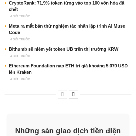
CryptoRank: 71,9% token từng vào top 100 vốn hóa đã
chết
4 GIỜ TRƯỚC
Meta ra mắt bản thử nghiệm tác nhân lập trình AI Muse
Code
4 GIỜ TRƯỚC
Bithumb sẽ niêm yết token UB trên thị trường KRW
4 GIỜ TRƯỚC
Ethereum Foundation nạp ETH trị giá khoảng 5.070 USD
lên Kraken
4 GIỜ TRƯỚC
Những sàn giao dịch tiền điện