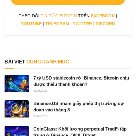
THEO DÕI
TIN TỨC BITCOIN
TRÊN
FACEBOOK
|
YOUTUBE
|
TELEGRAM
|
TWITTER
|
DISCORD
BÀI VIẾT
CÙNG DANH MỤC
7 tỷ USD stablecoin rời Binance, Bitcoin chịu
được thiếu thanh khoản?
02/08/2026
Binance.US nhắm giấy phép thị trường dự
đoán vào tháng 8
30/07/2026
CoinGlass: Khối lượng perpetual TradFi tập
trung ở Binance, OKX, Bitget