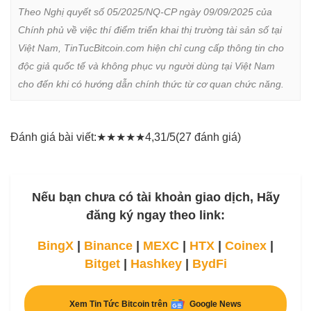
Theo Nghị quyết số 05/2025/NQ-CP ngày 09/09/2025 của 
Chính phủ về việc thí điểm triển khai thị trường tài sản số tại 
Việt Nam, TinTucBitcoin.com hiện chỉ cung cấp thông tin cho 
độc giả quốc tế và không phục vụ người dùng tại Việt Nam 
cho đến khi có hướng dẫn chính thức từ cơ quan chức năng.
Đánh giá bài viết:
★
★
★
★
★
4,31/5
(27 đánh giá)
Nếu bạn chưa có tài khoản giao dịch, Hãy
đăng ký ngay theo link:
BingX
|
Binance
|
MEXC
|
HTX
|
Coinex
|
Bitget
|
Hashkey
|
BydFi
Xem Tin Tức Bitcoin trên
Google News