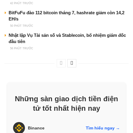
42 PHÚT TRƯỚC
BitFuFu đào 112 bitcoin tháng 7, hashrate giảm còn 14,2
EH/s
50 PHÚT TRƯỚC
Nhật lập Vụ Tài sản số và Stablecoin, bổ nhiệm giám đốc
đầu tiên
56 PHÚT TRƯỚC
Những sàn giao dịch tiền điện
tử tốt nhất hiện nay
Binance
Tìm hiểu ngay →