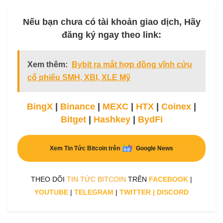
Nếu bạn chưa có tài khoản giao dịch, Hãy
đăng ký ngay theo link:
Xem thêm:
Bybit ra mắt hợp đồng vĩnh cửu
cổ phiếu SMH, XBI, XLE Mỹ
BingX
|
Binance
|
MEXC
|
HTX
|
Coinex
|
Bitget
|
Hashkey
|
BydFi
Xem Tin Tức Bitcoin trên
Google News
THEO DÕI
TIN TỨC BITCOIN
TRÊN
FACEBOOK
|
YOUTUBE
|
TELEGRAM
|
TWITTER
|
DISCORD