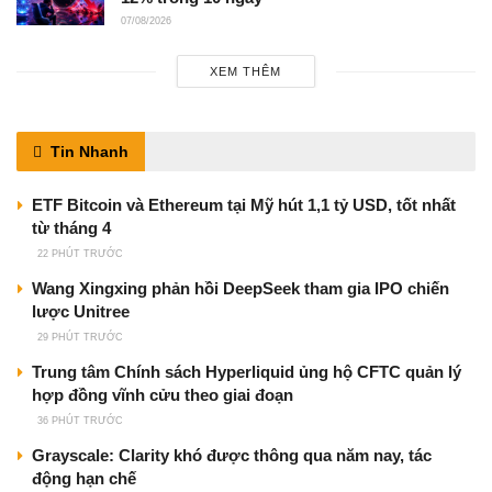
07/08/2026
XEM THÊM
Tin Nhanh
ETF Bitcoin và Ethereum tại Mỹ hút 1,1 tỷ USD, tốt nhất
từ tháng 4
22 PHÚT TRƯỚC
Wang Xingxing phản hồi DeepSeek tham gia IPO chiến
lược Unitree
29 PHÚT TRƯỚC
Trung tâm Chính sách Hyperliquid ủng hộ CFTC quản lý
hợp đồng vĩnh cửu theo giai đoạn
36 PHÚT TRƯỚC
Grayscale: Clarity khó được thông qua năm nay, tác
động hạn chế