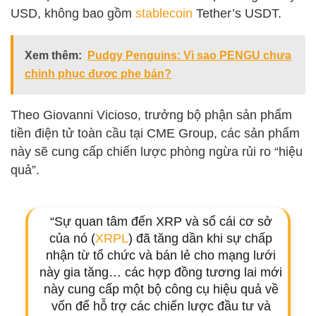
USD, không bao gồm
stablecoin
Tether’s USDT.
Xem thêm:
Pudgy Penguins: Vì sao PENGU chưa
chinh phục được phe bán?
Theo Giovanni Vicioso, trưởng bộ phận sản phẩm
tiền điện tử toàn cầu tại CME Group, các sản phẩm
này sẽ cung cấp chiến lược phòng ngừa rủi ro “hiệu
quả”.
“Sự quan tâm đến XRP và sổ cái cơ sở
của nó (
XRPL
) đã tăng dần khi sự chấp
nhận từ tổ chức và bán lẻ cho mạng lưới
này gia tăng… các hợp đồng tương lai mới
này cung cấp một bộ công cụ hiệu quả về
vốn để hỗ trợ các chiến lược đầu tư và