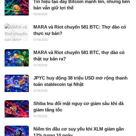
Tín hiệu tạo đáy Bitcoin mạnh lên, nhưng bên
bán vẫn giữ lợi thế
08/08/2026
MARA và Riot chuyển 581 BTC: Thợ đào có
thực sự bán?
07/08/2026
MARA và Riot chuyển 581 BTC, thợ đào có
thật sự bán ra?
07/08/2026
JPYC huy động 38 triệu USD mở rộng thanh
toán stablecoin tại Nhật
07/08/2026
Shiba Inu đối mặt nguy cơ giảm sâu khi đà
giảm tăng tốc
07/08/2026
Niềm tin đầu cơ suy yếu khi XLM giảm gần
12% trong 10 ngày