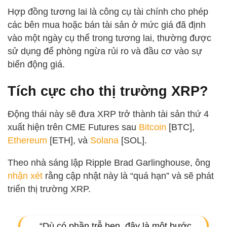
Hợp đồng tương lai là công cụ tài chính cho phép
các bên mua hoặc bán tài sản ở mức giá đã định
vào một ngày cụ thể trong tương lai, thường được
sử dụng để phòng ngừa rủi ro và đầu cơ vào sự
biến động giá.
Tích cực cho thị trường XRP?
Động thái này sẽ đưa XRP trở thành tài sản thứ 4
xuất hiện trên CME Futures sau
Bitcoin
[BTC],
Ethereum
[ETH], và
Solana
[SOL].
Theo nhà sáng lập Ripple Brad Garlinghouse, ông
nhận xét
rằng cập nhật này là “quá hạn” và sẽ phát
triển thị trường XRP.
“Dù có phần trễ hẹn, đây là một bước