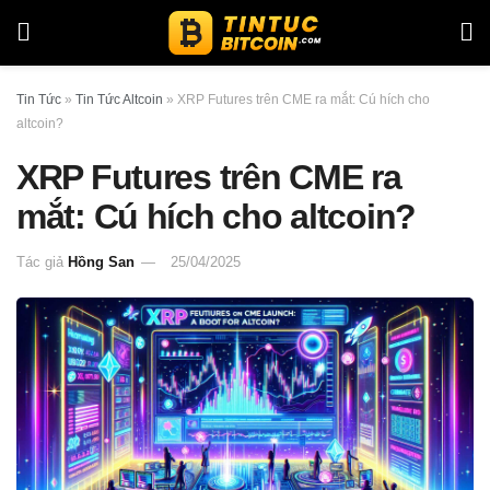
Tin Tức
»
Tin Tức Altcoin
»
XRP Futures trên CME ra mắt: Cú hích cho
altcoin?
XRP Futures trên CME ra
mắt: Cú hích cho altcoin?
Tác giả
Hồng San
25/04/2025