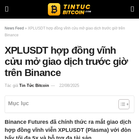
News Feed
»
XPLUSDT hợp đồng vĩnh cửu mở giao dịch trước giờ trên
Binance
XPLUSDT hợp đồng vĩnh
cửu mở giao dịch trước giờ
trên Binance
Tác giả
Tin Tức Bitcoin
22/08/2025
Mục lục
Binance Futures đã chính thức ra mắt giao dịch
hợp đồng vĩnh viễn XPLUSDT (Plasma) với đòn
bẩy tối đa 5x và hỗ trợ đa tài sản.