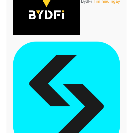
BydFi
Tìm hiểu ngay
→