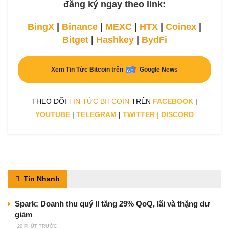
đăng ký ngay theo link:
BingX
|
Binance
|
MEXC
|
HTX
|
Coinex
|
Bitget
|
Hashkey
|
BydFi
Xem Tin Tức Bitcoin trên
Google News
THEO DÕI
TIN TỨC BITCOIN
TRÊN
FACEBOOK
|
YOUTUBE
|
TELEGRAM
|
TWITTER
|
DISCORD
Tin Nhanh
Spark: Doanh thu quý II tăng 29% QoQ, lãi và thặng dư
giảm
20 PHÚT TRƯỚC