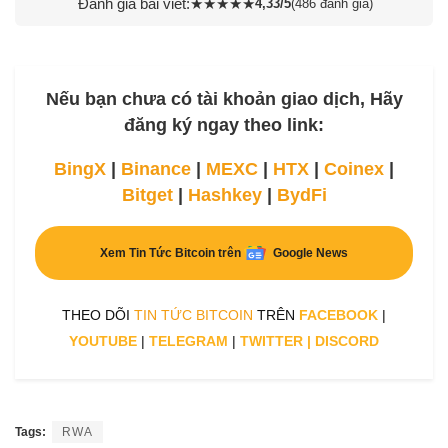
Đánh giá bài viết:
★
★
★
★
★
4,33/5
(486 đánh giá)
Nếu bạn chưa có tài khoản giao dịch, Hãy
đăng ký ngay theo link:
BingX
|
Binance
|
MEXC
|
HTX
|
Coinex
|
Bitget
|
Hashkey
|
BydFi
Xem Tin Tức Bitcoin trên
Google News
THEO DÕI
TIN TỨC BITCOIN
TRÊN
FACEBOOK
|
YOUTUBE
|
TELEGRAM
|
TWITTER
|
DISCORD
Tags:
RWA