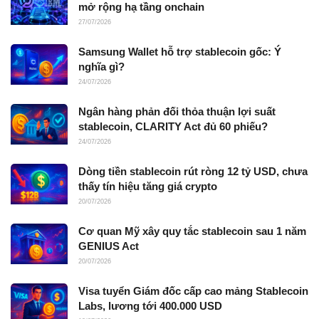
mở rộng hạ tầng onchain
27/07/2026
Samsung Wallet hỗ trợ stablecoin gốc: Ý
nghĩa gì?
24/07/2026
Ngân hàng phản đối thỏa thuận lợi suất
stablecoin, CLARITY Act đủ 60 phiếu?
24/07/2026
Dòng tiền stablecoin rút ròng 12 tỷ USD, chưa
thấy tín hiệu tăng giá crypto
20/07/2026
Cơ quan Mỹ xây quy tắc stablecoin sau 1 năm
GENIUS Act
20/07/2026
Visa tuyển Giám đốc cấp cao mảng Stablecoin
Labs, lương tới 400.000 USD