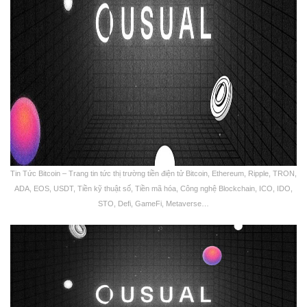
Tin Tức Bitcoin – Trang tin tức thị trường tiền điện tử Bitcoin, Ethereum, Ripple, TRON,
ADA, EOS, USDT, Tiền kỹ thuật số, Tiền mã hóa, Công nghệ Blockchain, ICO, IDO,
STO, Defi, GameFi, Metaverse…