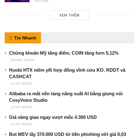
19/07/2026
XEM THÊM
Tin Nhanh
Chứng khoán Mỹ tăng điểm, COIN tăng hơn 5,12%
29 PHÚT TRƯỚC
Huobi HTX niêm yết hợp đồng vĩnh cửu KO, RDDT và
CASHCAT
13 GIỜ TRƯỚC
Alibaba ra mắt nền tảng năng suất AI bằng giọng nói
CosyVoice Studio
13 GIỜ TRƯỚC
Giá vàng giao ngay vượt mốc 4.300 USD
13 GIỜ TRƯỚC
Bot MEV lấy 370.000 USD từ tiền phishing với giá 0,03