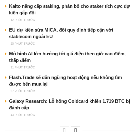
Kaito nâng cấp staking, phân bổ cho staker tích cực dự
kiến gấp đôi
12 PHÚT TRƯỚC
EU dự kiến sửa MiCA, đổi quy định tiếp cận với
stablecoin ngoài EU
25 PHÚT TRƯỚC
Mô hình AI lớn hướng tới giá điện theo giờ cao điểm,
thấp điểm
31 PHÚT TRƯỚC
Flash.Trade sẽ dần ngừng hoạt động nếu không tìm
được bên mua lại
37 PHÚT TRƯỚC
Galaxy Research: Lỗ hổng Coldcard khiến 1.719 BTC bị
đánh cắp
43 PHÚT TRƯỚC