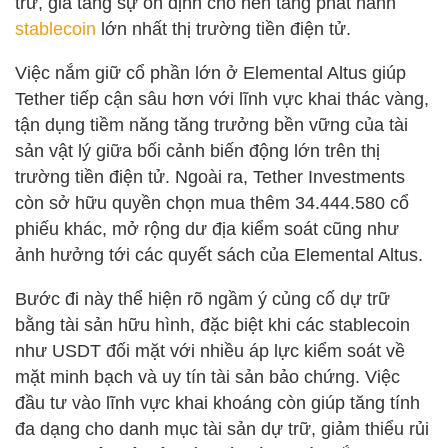
trữ, gia tăng sự ổn định cho nền tảng phát hành
stablecoin
lớn nhất thị trường tiền điện tử.
Việc nắm giữ cổ phần lớn ở Elemental Altus giúp
Tether tiếp cận sâu hơn với lĩnh vực khai thác vàng,
tận dụng tiềm năng tăng trưởng bền vững của tài
sản vật lý giữa bối cảnh biến động lớn trên thị
trường tiền điện tử. Ngoài ra, Tether Investments
còn sở hữu quyền chọn mua thêm 34.444.580 cổ
phiếu khác, mở rộng dư địa kiểm soát cũng như
ảnh hưởng tới các quyết sách của Elemental Altus.
Bước đi này thể hiện rõ ngầm ý củng cố dự trữ
bằng tài sản hữu hình, đặc biệt khi các stablecoin
như USDT đối mặt với nhiều áp lực kiểm soát về
mặt minh bạch và uy tín tài sản bảo chứng. Việc
đầu tư vào lĩnh vực khai khoáng còn giúp tăng tính
đa dạng cho danh mục tài sản dự trữ, giảm thiểu rủi