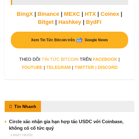
BingX
|
Binance
|
MEXC
|
HTX
|
Coinex
|
Bitget
|
Hashkey
|
BydFi
Xem Tin Tức Bitcoin trên
Google News
THEO DÕI
TIN TỨC BITCOIN
TRÊN
FACEBOOK
|
YOUTUBE
|
TELEGRAM
|
TWITTER
|
DISCORD
Tin Nhanh
Circle xác nhận gia hạn hợp tác USDC với Coinbase,
không có cổ tức quý
5 PHÚT TRƯỚC