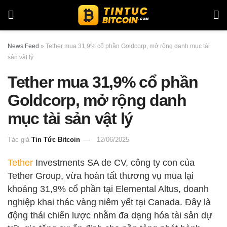
News Feed
»
Tether mua 31,9% cổ phần Goldcorp, mở rộng danh mục tài
sản vật lý
Tether mua 31,9% cổ phần
Goldcorp, mở rộng danh
mục tài sản vật lý
Tác giả
Tin Tức Bitcoin
12/06/2025
Tether
Investments SA de CV, công ty con của
Tether Group, vừa hoàn tất thương vụ mua lại
khoảng 31,9% cổ phần tại Elemental Altus, doanh
nghiệp khai thác vàng niêm yết tại Canada. Đây là
động thái chiến lược nhằm đa dạng hóa tài sản dự