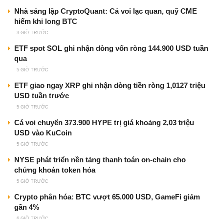
Nhà sáng lập CryptoQuant: Cá voi lạc quan, quỹ CME
hiếm khi long BTC
3 GIỜ TRƯỚC
ETF spot SOL ghi nhận dòng vốn ròng 144.900 USD tuần
qua
5 GIỜ TRƯỚC
ETF giao ngay XRP ghi nhận dòng tiền ròng 1,0127 triệu
USD tuần trước
5 GIỜ TRƯỚC
Cá voi chuyển 373.900 HYPE trị giá khoảng 2,03 triệu
USD vào KuCoin
5 GIỜ TRƯỚC
NYSE phát triển nền tảng thanh toán on-chain cho
chứng khoán token hóa
5 GIỜ TRƯỚC
Crypto phân hóa: BTC vượt 65.000 USD, GameFi giảm
gần 4%
6 GIỜ TRƯỚC