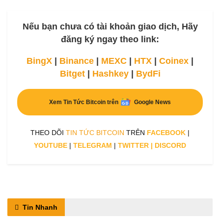
Nếu bạn chưa có tài khoản giao dịch, Hãy
đăng ký ngay theo link:
BingX
|
Binance
|
MEXC
|
HTX
|
Coinex
|
Bitget
|
Hashkey
|
BydFi
Xem Tin Tức Bitcoin trên
Google News
THEO DÕI
TIN TỨC BITCOIN
TRÊN
FACEBOOK
|
YOUTUBE
|
TELEGRAM
|
TWITTER
|
DISCORD
Tin Nhanh