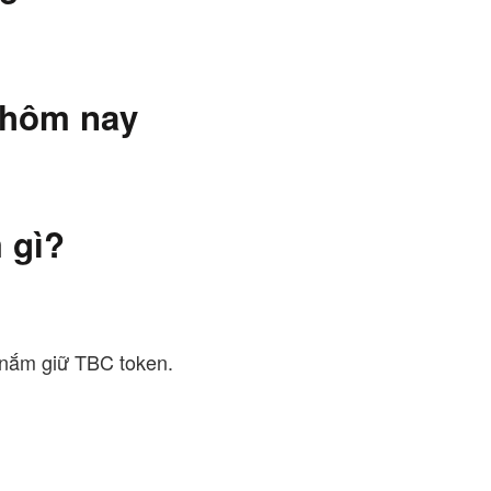
 hôm nay
 gì?
nắm giữ TBC token.