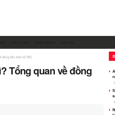
ens
Kiến Thức
Flash News
Liên hệ
ề đồng tiền điện tử TBC
gì? Tổng quan về đồng
A
n
S
s
N