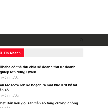
Tin Nhanh
libaba có thể thu chia sẻ doanh thu từ doanh
ghiệp lớn dùng Qwen
3 PHÚT TRƯỚC
àn Moscow lên kế hoạch ra mắt kho lưu ký tài
ản số
9 PHÚT TRƯỚC
hật Bản kêu gọi sàn tiền số tăng cường chống