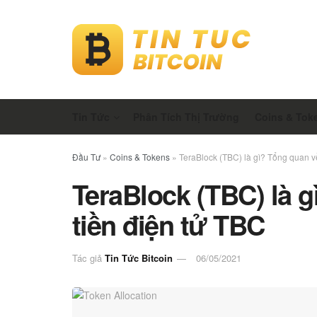
Tin Tức
Phân Tích Thị Trường
Coins & Tok
Đầu Tư
»
Coins & Tokens
»
TeraBlock (TBC) là gì? Tổng quan v
TeraBlock (TBC) là 
tiền điện tử TBC
Tác giả
Tin Tức Bitcoin
06/05/2021