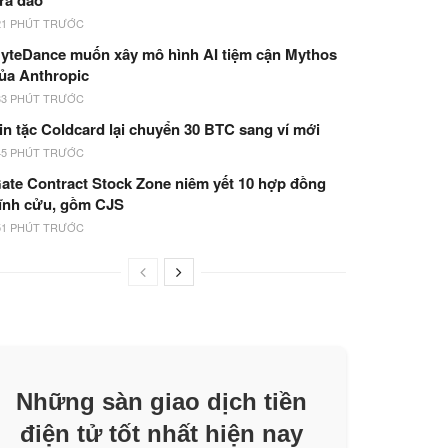
ừa đảo
21 PHÚT TRƯỚC
yteDance muốn xây mô hình AI tiệm cận Mythos
ủa Anthropic
33 PHÚT TRƯỚC
in tặc Coldcard lại chuyển 30 BTC sang ví mới
45 PHÚT TRƯỚC
ate Contract Stock Zone niêm yết 10 hợp đồng
ĩnh cửu, gồm CJS
51 PHÚT TRƯỚC
Những sàn giao dịch tiền
điện tử tốt nhất hiện nay