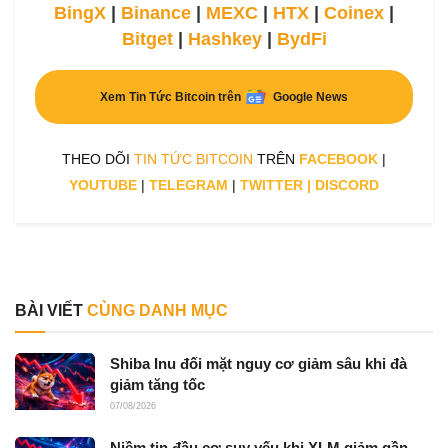
BingX
|
Binance
|
MEXC
|
HTX
|
Coinex
|
Bitget
|
Hashkey
|
BydFi
Xem Tin Tức Bitcoin trên
Google News
THEO DÕI
TIN TỨC BITCOIN
TRÊN
FACEBOOK
|
YOUTUBE
|
TELEGRAM
|
TWITTER
|
DISCORD
BÀI VIẾT
CÙNG DANH MỤC
Shiba Inu đối mặt nguy cơ giảm sâu khi đà
giảm tăng tốc
07/08/2026
Niềm tin đầu cơ suy yếu khi XLM giảm gần