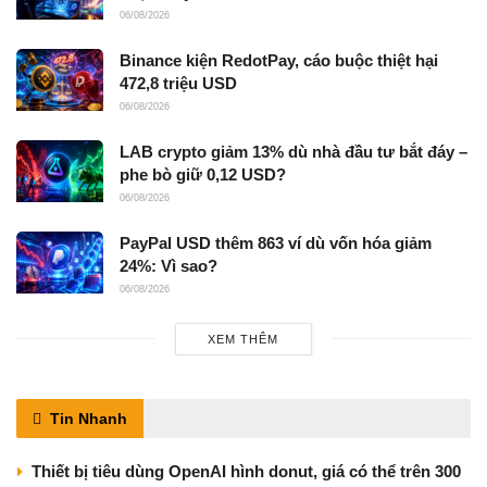
06/08/2026
Binance kiện RedotPay, cáo buộc thiệt hại
472,8 triệu USD
06/08/2026
LAB crypto giảm 13% dù nhà đầu tư bắt đáy –
phe bò giữ 0,12 USD?
06/08/2026
PayPal USD thêm 863 ví dù vốn hóa giảm
24%: Vì sao?
06/08/2026
XEM THÊM
Tin Nhanh
Thiết bị tiêu dùng OpenAI hình donut, giá có thể trên 300