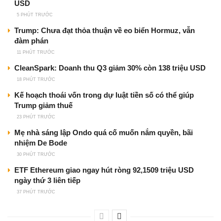
USD
5 PHÚT TRƯỚC
Trump: Chưa đạt thỏa thuận về eo biển Hormuz, vẫn
đàm phán
11 PHÚT TRƯỚC
CleanSpark: Doanh thu Q3 giảm 30% còn 138 triệu USD
18 PHÚT TRƯỚC
Kế hoạch thoái vốn trong dự luật tiền số có thể giúp
Trump giảm thuế
23 PHÚT TRƯỚC
Mẹ nhà sáng lập Ondo quá cố muốn nắm quyền, bãi
nhiệm De Bode
30 PHÚT TRƯỚC
ETF Ethereum giao ngay hút ròng 92,1509 triệu USD
ngày thứ 3 liên tiếp
37 PHÚT TRƯỚC