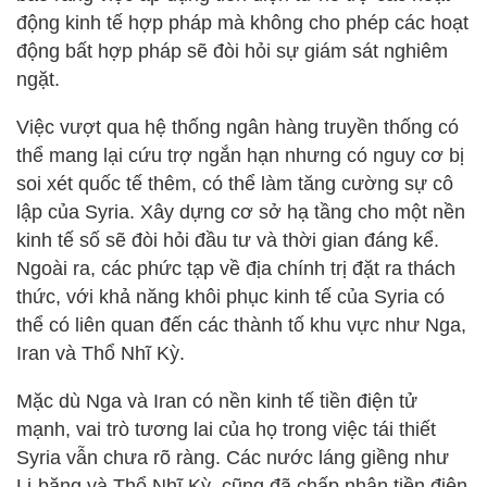
động kinh tế hợp pháp mà không cho phép các hoạt
động bất hợp pháp sẽ đòi hỏi sự giám sát nghiêm
ngặt.
Việc vượt qua hệ thống ngân hàng truyền thống có
thể mang lại cứu trợ ngắn hạn nhưng có nguy cơ bị
soi xét quốc tế thêm, có thể làm tăng cường sự cô
lập của Syria. Xây dựng cơ sở hạ tầng cho một nền
kinh tế số sẽ đòi hỏi đầu tư và thời gian đáng kể.
Ngoài ra, các phức tạp về địa chính trị đặt ra thách
thức, với khả năng khôi phục kinh tế của Syria có
thể có liên quan đến các thành tố khu vực như Nga,
Iran và Thổ Nhĩ Kỳ.
Mặc dù Nga và Iran có nền kinh tế tiền điện tử
mạnh, vai trò tương lai của họ trong việc tái thiết
Syria vẫn chưa rõ ràng. Các nước láng giềng như
Li-băng và Thổ Nhĩ Kỳ, cũng đã chấp nhận tiền điện