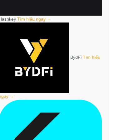
Hashkey
Tìm hiểu ngay →
BydFi
Tìm hiểu
ngay →