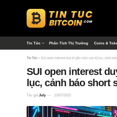
Tin Tức
Phân Tích Thị Trường
Coins & Tok
Tin Tức
»
SUI open interest duy trì gần mức cao kỷ lục, cảnh b
SUI open interest du
lục, cảnh báo short 
Tác giả
July
23/07/2025