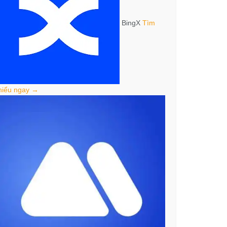
BingX
Tìm
hiểu ngay →