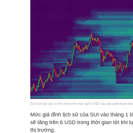
SUI tích luỹ các vị thế short trên mức giá 4 USD sau đợt quét thanh k
Mức giá đỉnh lịch sử của SUI vào tháng 1 
sẽ tăng trên 6 USD trong thời gian tới khi
thị trường.