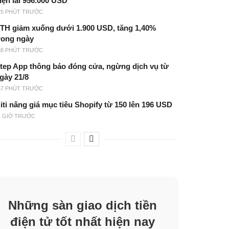
iện lãi 956.000 USD
25 PHÚT TRƯỚC
TH giảm xuống dưới 1.900 USD, tăng 1,40%
rong ngày
38 PHÚT TRƯỚC
tep App thông báo đóng cửa, ngừng dịch vụ từ
gày 21/8
57 PHÚT TRƯỚC
iti nâng giá mục tiêu Shopify từ 150 lên 196 USD
1 GIỜ TRƯỚC
Những sàn giao dịch tiền
điện tử tốt nhất hiện nay