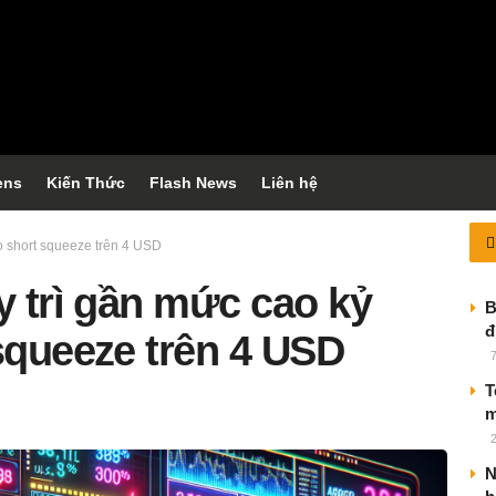
ens
Kiến Thức
Flash News
Liên hệ
áo short squeeze trên 4 USD
y trì gần mức cao kỷ
B
đ
squeeze trên 4 USD
T
m
N