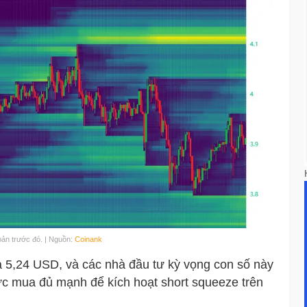
hoản trước đó. | Nguồn:
Coinank
là 5,24 USD, và các nhà đầu tư kỳ vọng con số này
 lực mua đủ mạnh để kích hoạt short squeeze trên