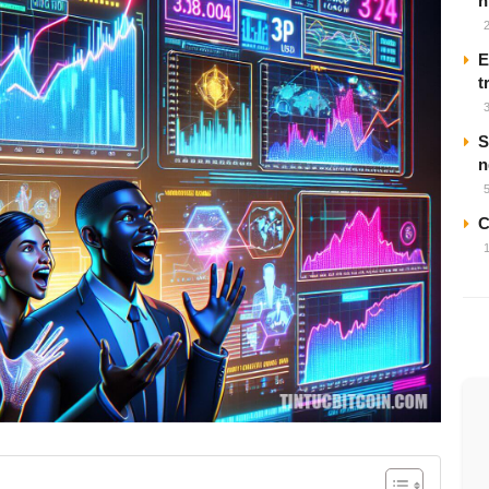
h
E
t
S
n
C