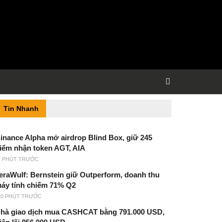
Tin Nhanh
inance Alpha mở airdrop Blind Box, giữ 245
iểm nhận token AGT, AIA
7 PHÚT TRƯỚC
eraWulf: Bernstein giữ Outperform, doanh thu
áy tính chiếm 71% Q2
20 PHÚT TRƯỚC
hà giao dịch mua CASHCAT bằng 791.000 USD,