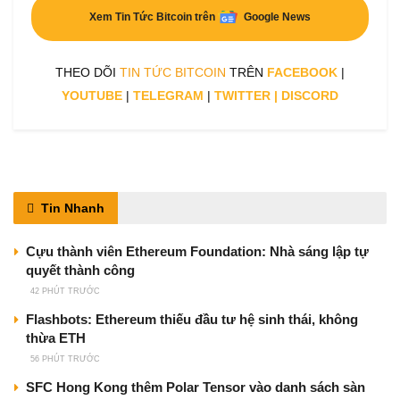
Xem Tin Tức Bitcoin trên
Google News
THEO DÕI
TIN TỨC BITCOIN
TRÊN
FACEBOOK
|
YOUTUBE
|
TELEGRAM
|
TWITTER
|
DISCORD
Tin Nhanh
Cựu thành viên Ethereum Foundation: Nhà sáng lập tự
quyết thành công
42 PHÚT TRƯỚC
Flashbots: Ethereum thiếu đầu tư hệ sinh thái, không
thừa ETH
56 PHÚT TRƯỚC
SFC Hong Kong thêm Polar Tensor vào danh sách sàn