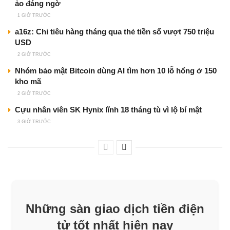
ảo đáng ngờ
1 GIỜ TRƯỚC
a16z: Chi tiêu hàng tháng qua thẻ tiền số vượt 750 triệu
USD
2 GIỜ TRƯỚC
Nhóm bảo mật Bitcoin dùng AI tìm hơn 10 lỗ hổng ở 150
kho mã
2 GIỜ TRƯỚC
Cựu nhân viên SK Hynix lĩnh 18 tháng tù vì lộ bí mật
3 GIỜ TRƯỚC
Những sàn giao dịch tiền điện
tử tốt nhất hiện nay