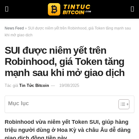
News Feed
»
SUI được niêm yết trên Robinhood, giá Token tăng mạnh sau
khi mở giao dịch
SUI được niêm yết trên
Robinhood, giá Token tăng
mạnh sau khi mở giao dịch
Tác giả
Tin Tức Bitcoin
19/08/2025
Mục lục
Robinhood vừa niêm yết Token SUI, giúp hàng
triệu người dùng ở Hoa Kỳ và châu Âu dễ dàng
giao dịch đồng tiền này.