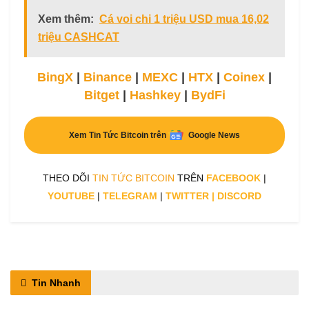
Xem thêm:
Cá voi chi 1 triệu USD mua 16,02
triệu CASHCAT
BingX
|
Binance
|
MEXC
|
HTX
|
Coinex
|
Bitget
|
Hashkey
|
BydFi
Xem Tin Tức Bitcoin trên
Google News
THEO DÕI
TIN TỨC BITCOIN
TRÊN
FACEBOOK
|
YOUTUBE
|
TELEGRAM
|
TWITTER
|
DISCORD
Tin Nhanh