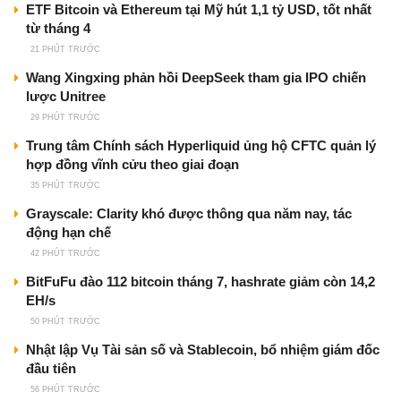
ETF Bitcoin và Ethereum tại Mỹ hút 1,1 tỷ USD, tốt nhất
từ tháng 4
21 PHÚT TRƯỚC
Wang Xingxing phản hồi DeepSeek tham gia IPO chiến
lược Unitree
29 PHÚT TRƯỚC
Trung tâm Chính sách Hyperliquid ủng hộ CFTC quản lý
hợp đồng vĩnh cửu theo giai đoạn
35 PHÚT TRƯỚC
Grayscale: Clarity khó được thông qua năm nay, tác
động hạn chế
42 PHÚT TRƯỚC
BitFuFu đào 112 bitcoin tháng 7, hashrate giảm còn 14,2
EH/s
50 PHÚT TRƯỚC
Nhật lập Vụ Tài sản số và Stablecoin, bổ nhiệm giám đốc
đầu tiên
56 PHÚT TRƯỚC