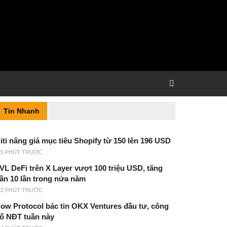
Tin Nhanh
iti nâng giá mục tiêu Shopify từ 150 lên 196 USD
15 PHÚT TRƯỚC
VL DeFi trên X Layer vượt 100 triệu USD, tăng
ần 10 lần trong nửa năm
22 PHÚT TRƯỚC
ow Protocol bác tin OKX Ventures đầu tư, công
ố NĐT tuần này