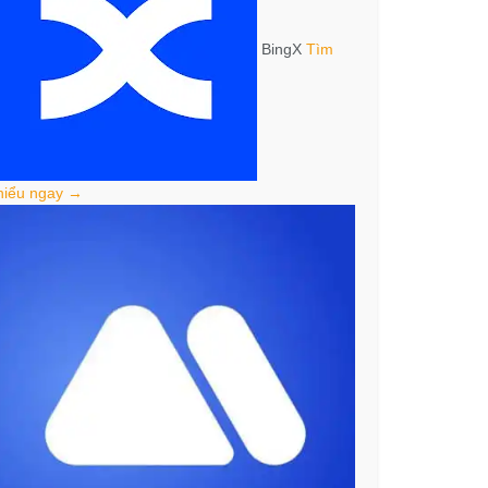
BingX
Tìm
hiểu ngay →