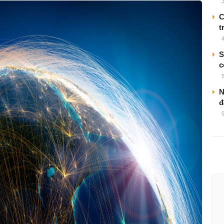
C
t
S
c
N
đ