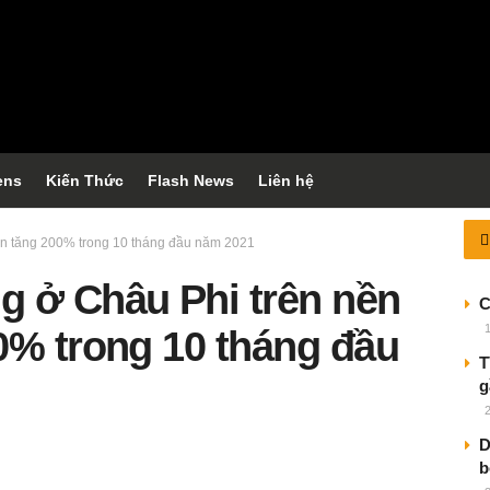
ens
Kiến Thức
Flash News
Liên hệ
in tăng 200% trong 10 tháng đầu năm 2021
g ở Châu Phi trên nền
C
0% trong 10 tháng đầu
T
g
D
b