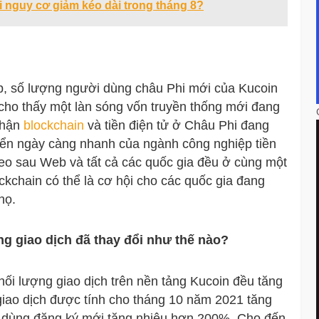
 nguy cơ giảm kéo dài trong tháng 8?
ập, số lượng người dùng châu Phi mới của Kucoin
cho thấy một làn sóng vốn truyền thống mới đang
 nhận
blockchain
và tiền điện tử ở Châu Phi đang
triển ngày càng nhanh của ngành công nghiệp tiền
 theo sau Web và tất cả các quốc gia đều ở cùng một
ockchain có thể là cơ hội cho các quốc gia đang
họ.
g giao dịch đã thay đổi như thế nào?
ối lượng giao dịch trên nền tảng Kucoin đều tăng
giao dịch được tính cho tháng 10 năm 2021 tăng
i dùng đăng ký mới tăng nhiêu hơn 200%. Cho đến