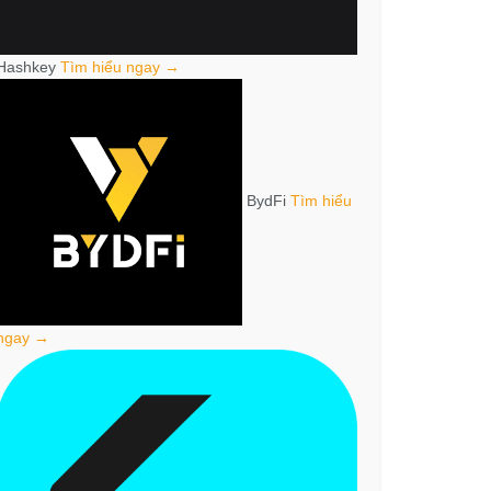
Hashkey
Tìm hiểu ngay →
BydFi
Tìm hiểu
ngay →