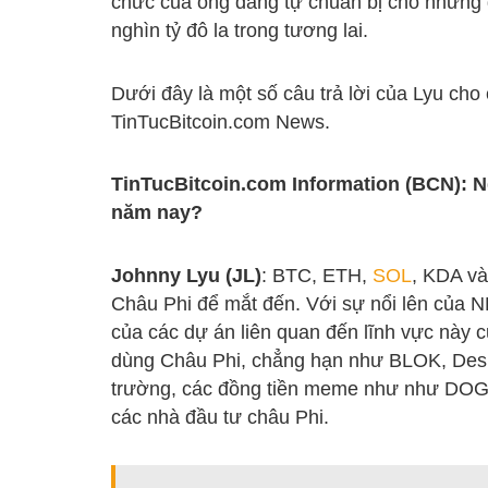
chức của ông đang tự chuẩn bị cho những 
nghìn tỷ đô la trong tương lai.
Dưới đây là một số câu trả lời của Lyu cho
TinTucBitcoin.com News.
TinTucBitcoin.com Information (BCN): N
năm nay?
Johnny Lyu (JL)
: BTC, ETH,
SOL
, KDA v
Châu Phi để mắt đến. Với sự nổi lên của 
của các dự án liên quan đến lĩnh vực này 
dùng Châu Phi, chẳng hạn như BLOK, Desire
trường, các đồng tiền meme như như DO
các nhà đầu tư châu Phi.