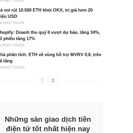
34 PHÚT TRƯỚC
á voi rút 10.500 ETH khỏi OKX, trị giá hơn 20
riệu USD
46 PHÚT TRƯỚC
hopify: Doanh thu quý II vượt dự báo, tăng 34%,
ổ phiếu tăng 17%
52 PHÚT TRƯỚC
hà phân tích: ETH về vùng hỗ trợ MVRV 0,8, trên
à tăng
59 PHÚT TRƯỚC
Những sàn giao dịch tiền
điện tử tốt nhất hiện nay