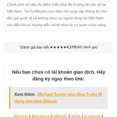
Chính phủ về việc thí điểm triển khai thị trường tài sản số tại 
Việt Nam, TinTucBitcoin.com hiện chỉ cung cấp thông tin cho 
độc giả quốc tế và không phục vụ người dùng tại Việt Nam 
cho đến khi có hướng dẫn chính thức từ cơ quan chức năng.
Đánh giá bài viết:
★
★
★
★
★
4,17/5
(492 đánh giá)
Nếu bạn chưa có tài khoản giao dịch, Hãy
đăng ký ngay theo link:
Xem thêm:
Michael Saylor cho rằng 5 yếu tố
đang kìm hãm Bitcoin
BingX
|
Binance
|
MEXC
|
HTX
|
Coinex
|