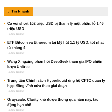
Tin Nhanh
Cá voi short 102 triệu USD bị thanh lý một phần, lỗ 1,46
triệu USD
3 GIỜ TRƯỚC
ETF Bitcoin và Ethereum tại Mỹ hút 1,1 tỷ USD, tốt nhất
từ tháng 4
4 GIỜ TRƯỚC
Wang Xingxing phản hồi DeepSeek tham gia IPO chiến
lược Unitree
4 GIỜ TRƯỚC
Trung tâm Chính sách Hyperliquid ủng hộ CFTC quản lý
hợp đồng vĩnh cửu theo giai đoạn
4 GIỜ TRƯỚC
Grayscale: Clarity khó được thông qua năm nay, tác
động hạn chế
4 GIỜ TRƯỚC