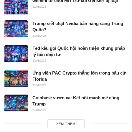
Gemini từ chối MIT trừ khi Gensler bị loại
30/01/2025
Trump siết chặt Nvidia bán hàng sang Trung
Quốc?
30/01/2025
Fed kêu gọi Quốc hội hoàn thiện khung pháp
lý tiền điện tử
30/01/2025
Ứng viên PAC Crypto thắng lớn trong bầu cử
Florida
30/01/2025
Coinbase vươn xa: Kết nối mạnh mẽ cùng
Trump
29/01/2025
XEM THÊM