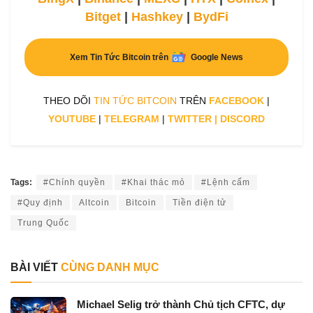
Bitget
|
Hashkey
|
BydFi
Xem Tin Tức Bitcoin trên
Google News
THEO DÕI
TIN TỨC BITCOIN
TRÊN
FACEBOOK
|
YOUTUBE
|
TELEGRAM
|
TWITTER
|
DISCORD
Tags:
#Chính quyền
#Khai thác mỏ
#Lệnh cấm
#Quy định
Altcoin
Bitcoin
Tiền điện tử
Trung Quốc
BÀI VIẾT
CÙNG DANH MỤC
Michael Selig trở thành Chủ tịch CFTC, dự