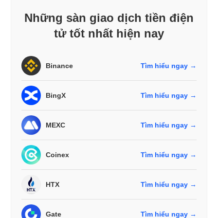
Những sàn giao dịch tiền điện
tử tốt nhất hiện nay
Binance
Tìm hiểu ngay →
BingX
Tìm hiểu ngay →
MEXC
Tìm hiểu ngay →
Coinex
Tìm hiểu ngay →
HTX
Tìm hiểu ngay →
Gate
Tìm hiểu ngay →