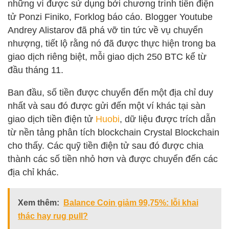
những ví được sử dụng bởi chương trình tiền điện
tử Ponzi Finiko, Forklog báo cáo. Blogger Youtube
Andrey Alistarov đã phá vỡ tin tức về vụ chuyển
nhượng, tiết lộ rằng nó đã được thực hiện trong ba
giao dịch riêng biệt, mỗi giao dịch 250 BTC kể từ
đầu tháng 11.
Ban đầu, số tiền được chuyển đến một địa chỉ duy
nhất và sau đó được gửi đến một ví khác tại sàn
giao dịch tiền điện tử
Huobi
, dữ liệu được trích dẫn
từ nền tảng phân tích blockchain Crystal Blockchain
cho thấy. Các quỹ tiền điện tử sau đó được chia
thành các số tiền nhỏ hơn và được chuyển đến các
địa chỉ khác.
Xem thêm:
Balance Coin giảm 99,75%: lỗi khai
thác hay rug pull?