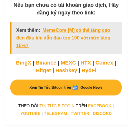
Nếu bạn chưa có tài khoản giao dịch, Hãy
đăng ký ngay theo link:
Xem thêm:
MemeCore [M] có thể tăng cao
đến đâu khi dẫn đầu top 100 với mức tăng
16%?
BingX
|
Binance
|
MEXC
|
HTX
|
Coinex
|
Bitget
|
Hashkey
|
BydFi
Xem Tin Tức Bitcoin trên
Google News
THEO DÕI
TIN TỨC BITCOIN
TRÊN
FACEBOOK
|
YOUTUBE
|
TELEGRAM
|
TWITTER
|
DISCORD