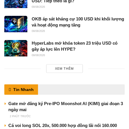
USD: Tiếp theo là gì?
09/08/2026
OKB áp sát kháng cự 100 USD khi khối lượng
và hoạt động mạng tăng
09/08/2026
HyperLabs mở khóa token 23 triệu USD có
gây áp lực lên HYPE?
09/08/2026
XEM THÊM
Tin Nhanh
Gate mở đăng ký Pre-IPO Moonshot AI (KIMI) giai đoạn 3
ngày mai
2 PHÚT TRƯỚC
Cá voi long SOL 20x, 500.000 hợp đồng lãi nổi 160.000