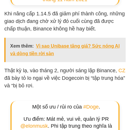
Khi nâng cấp 1.14.5 đã giảm phí thành công, những
giao dịch đang chờ xử lý đó cuối cùng đã được
chấp thuận, Binance không hề hay biết.
Xem thêm:
Vì sao Unibase tăng giá? Sức nóng AI
và dòng tiền rời sàn
Thật kỳ lạ, vào tháng 2, người sáng lập Binance,
CZ
đã bày tỏ lo ngại về việc Dogecoin bị “tập trung hóa”
và “bị bỏ rơi.
Một số ưu / rủi ro của
#Doge
.
Ưu điểm: Mát mẻ, vui vẻ, quản lý PR
@elonmusk
. Phi tập trung theo nghĩa là