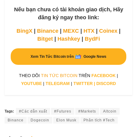
Nếu bạn chưa có tài khoản giao dịch, Hãy
đăng ký ngay theo link:
BingX
|
Binance
|
MEXC
|
HTX
|
Coinex
|
Bitget
|
Hashkey
|
BydFi
Xem Tin Tức Bitcoin trên
Google News
THEO DÕI
TIN TỨC BITCOIN
TRÊN
FACEBOOK
|
YOUTUBE
|
TELEGRAM
|
TWITTER
|
DISCORD
Tags:
#Các dẫn xuất
#Futures
#Markets
Altcoin
Binance
Dogecoin
Elon Musk
Phân tích #Tech