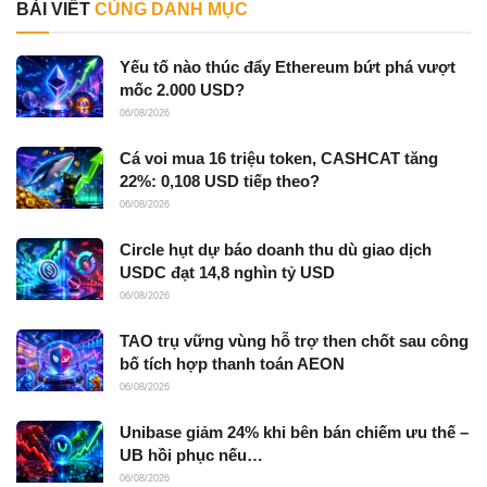
BÀI VIẾT
CÙNG DANH MỤC
Yếu tố nào thúc đẩy Ethereum bứt phá vượt
mốc 2.000 USD?
06/08/2026
Cá voi mua 16 triệu token, CASHCAT tăng
22%: 0,108 USD tiếp theo?
06/08/2026
Circle hụt dự báo doanh thu dù giao dịch
USDC đạt 14,8 nghìn tỷ USD
06/08/2026
TAO trụ vững vùng hỗ trợ then chốt sau công
bố tích hợp thanh toán AEON
06/08/2026
Unibase giảm 24% khi bên bán chiếm ưu thế –
UB hồi phục nếu…
06/08/2026