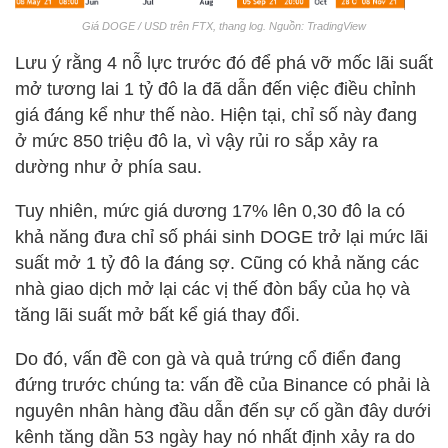
Giá DOGE / USD trên FTX, thang log. Nguồn: TradingView
Lưu ý rằng 4 nỗ lực trước đó để phá vỡ mốc lãi suất
mở tương lai 1 tỷ đô la đã dẫn đến việc điều chỉnh
giá đáng kể như thế nào. Hiện tại, chỉ số này đang
ở mức 850 triệu đô la, vì vậy rủi ro sắp xảy ra
dường như ở phía sau.
Tuy nhiên, mức giá dương 17% lên 0,30 đô la có
khả năng đưa chỉ số phái sinh DOGE trở lại mức lãi
suất mở 1 tỷ đô la đáng sợ. Cũng có khả năng các
nhà giao dịch mở lại các vị thế đòn bẩy của họ và
tăng lãi suất mở bất kể giá thay đổi.
Do đó, vấn đề con gà và quả trứng cổ điển đang
đứng trước chúng ta: vấn đề của Binance có phải là
nguyên nhân hàng đầu dẫn đến sự cố gần đây dưới
kênh tăng dần 53 ngày hay nó nhất định xảy ra do