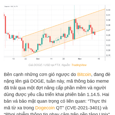
Giá DOGE / USD tại FTX. Nguồn:
TradingView
Bên cạnh những cơn gió ngược do
Bitcoin
, đang đè
nặng lên giá DOGE, tuần này, mã thông báo meme
đã trải qua một đợt nâng cấp phần mềm và người
dùng được yêu cầu triển khai phiên bản 1.14.5. Hai
bản vá bảo mật quan trọng có liên quan: “Thực thi
mã từ xa trong
Dogecoin
QT” (CVE-2021-3401) và
“Phơi nhiễm thông tin nhạy cảm trên nền tảng Unix”