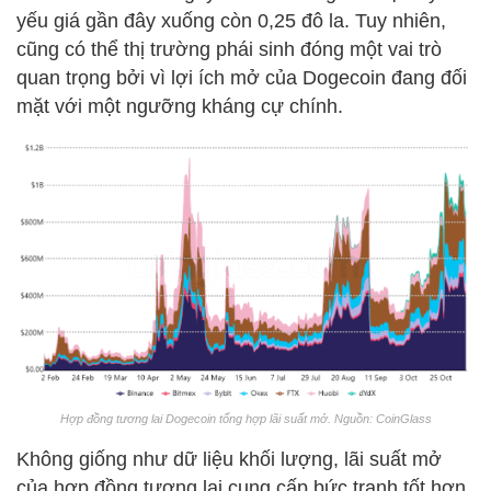
yếu giá gần đây xuống còn 0,25 đô la. Tuy nhiên,
cũng có thể thị trường phái sinh đóng một vai trò
quan trọng bởi vì lợi ích mở của Dogecoin đang đối
mặt với một ngưỡng kháng cự chính.
Hợp đồng tương lai Dogecoin tổng hợp lãi suất mở. Nguồn: CoinGlass
Không giống như dữ liệu khối lượng, lãi suất mở
của hợp đồng tương lai cung cấp bức tranh tốt hơn