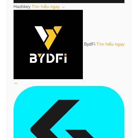
Hashkey
Tìm hiểu ngay →
BydFi
Tìm hiểu ngay
→