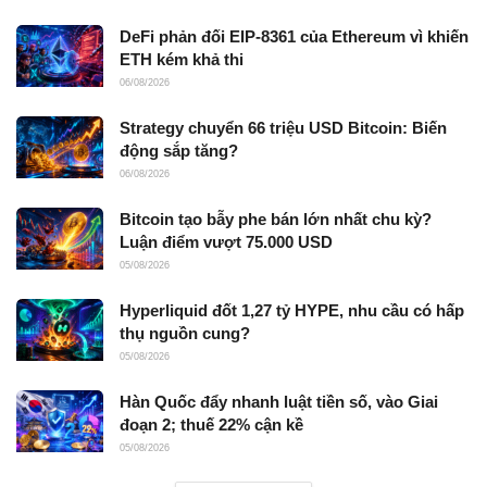
DeFi phản đối EIP-8361 của Ethereum vì khiến
ETH kém khả thi
06/08/2026
Strategy chuyển 66 triệu USD Bitcoin: Biến
động sắp tăng?
06/08/2026
Bitcoin tạo bẫy phe bán lớn nhất chu kỳ?
Luận điểm vượt 75.000 USD
05/08/2026
Hyperliquid đốt 1,27 tỷ HYPE, nhu cầu có hấp
thụ nguồn cung?
05/08/2026
Hàn Quốc đẩy nhanh luật tiền số, vào Giai
đoạn 2; thuế 22% cận kề
05/08/2026