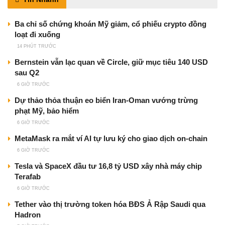
Ba chỉ số chứng khoán Mỹ giảm, cổ phiếu crypto đồng
loạt đi xuống
14 PHÚT TRƯỚC
Bernstein vẫn lạc quan về Circle, giữ mục tiêu 140 USD
sau Q2
6 GIỜ TRƯỚC
Dự thảo thỏa thuận eo biển Iran-Oman vướng trừng
phạt Mỹ, bảo hiểm
6 GIỜ TRƯỚC
MetaMask ra mắt ví AI tự lưu ký cho giao dịch on-chain
6 GIỜ TRƯỚC
Tesla và SpaceX đầu tư 16,8 tỷ USD xây nhà máy chip
Terafab
6 GIỜ TRƯỚC
Tether vào thị trường token hóa BĐS Ả Rập Saudi qua
Hadron