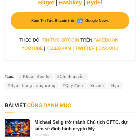
Bitget
|
Hashkey
|
BydFi
Xem Tin Tức Bitcoin trên
Google News
THEO DÕI
TIN TỨC BITCOIN
TRÊN
FACEBOOK
|
YOUTUBE
|
TELEGRAM
|
TWITTER
|
DISCORD
Tags:
# Khoản đầu tư
#Chính quyền
#Ngân hàng trung ương
#Quy định
Bitcoin
Nga
BÀI VIẾT
CÙNG DANH MỤC
Michael Selig trở thành Chủ tịch CFTC, dự
kiến sẽ định hình crypto Mỹ
23/12/2025