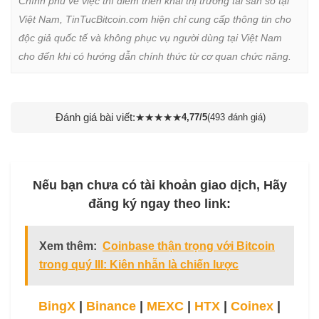
Chính phủ về việc thí điểm triển khai thị trường tài sản số tại 
Việt Nam, TinTucBitcoin.com hiện chỉ cung cấp thông tin cho 
độc giả quốc tế và không phục vụ người dùng tại Việt Nam 
cho đến khi có hướng dẫn chính thức từ cơ quan chức năng.
Đánh giá bài viết:
★
★
★
★
★
4,77/5
(493 đánh giá)
Nếu bạn chưa có tài khoản giao dịch, Hãy
đăng ký ngay theo link:
Xem thêm:
Coinbase thận trọng với Bitcoin
trong quý III: Kiên nhẫn là chiến lược
BingX
|
Binance
|
MEXC
|
HTX
|
Coinex
|