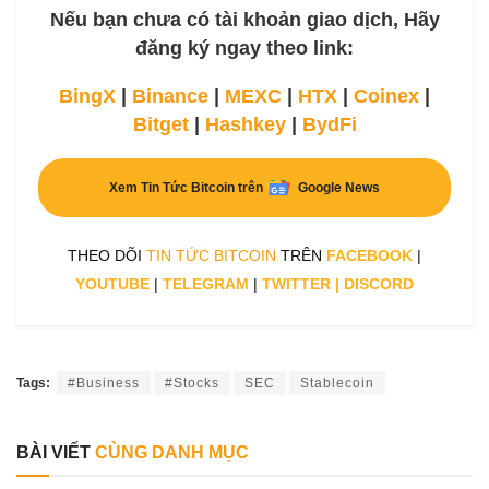
Nếu bạn chưa có tài khoản giao dịch, Hãy
đăng ký ngay theo link:
BingX
|
Binance
|
MEXC
|
HTX
|
Coinex
|
Bitget
|
Hashkey
|
BydFi
Xem Tin Tức Bitcoin trên
Google News
THEO DÕI
TIN TỨC BITCOIN
TRÊN
FACEBOOK
|
YOUTUBE
|
TELEGRAM
|
TWITTER
|
DISCORD
Tags:
#Business
#Stocks
SEC
Stablecoin
BÀI VIẾT
CÙNG DANH MỤC