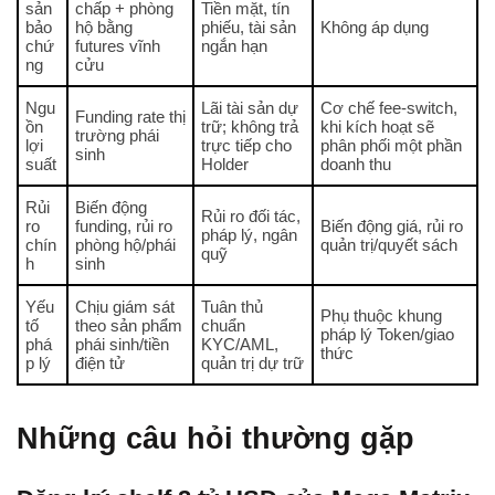
sản
chấp + phòng
Tiền mặt, tín
bảo
hộ bằng
phiếu, tài sản
Không áp dụng
chứ
futures vĩnh
ngắn hạn
ng
cửu
Ngu
Lãi tài sản dự
Cơ chế fee-switch,
Funding rate thị
ồn
trữ; không trả
khi kích hoạt sẽ
trường phái
lợi
trực tiếp cho
phân phối một phần
sinh
suất
Holder
doanh thu
Rủi
Biến động
Rủi ro đối tác,
ro
funding, rủi ro
Biến động giá, rủi ro
pháp lý, ngân
chín
phòng hộ/phái
quản trị/quyết sách
quỹ
h
sinh
Yếu
Chịu giám sát
Tuân thủ
Phụ thuộc khung
tố
theo sản phẩm
chuẩn
pháp lý Token/giao
phá
phái sinh/tiền
KYC/AML,
thức
p lý
điện tử
quản trị dự trữ
Những câu hỏi thường gặp