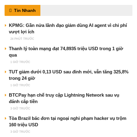
Tin Nhanh
KPMG: Gần nửa lãnh đạo giảm dùng AI agent vì chi phí
vượt lợi ích
24 PHÚT TRƯỚC
Thanh lý toàn mạng đạt 74,8935 triệu USD trong 1 giờ
qua
1 GIỜ TRƯỚC
TUT giảm dưới 0,13 USD sau đỉnh mới, vẫn tăng 325,8%
trong 24 giờ
1 GIỜ TRƯỚC
BTCPay hạn chế truy cập Lightning Network sau vụ
đánh cắp tiền
3 GIỜ TRƯỚC
Tòa Brazil bác đơn tại ngoại nghi phạm hacker vụ trộm
160 triệu USD
3 GIỜ TRƯỚC