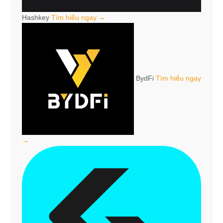
Hashkey
Tìm hiểu ngay →
BydFi
Tìm hiểu ngay
→