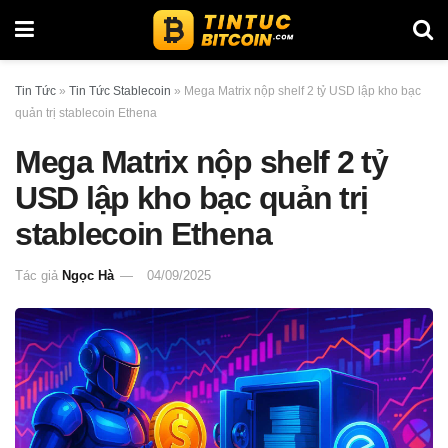
Tin Tức
»
Tin Tức Stablecoin
»
Mega Matrix nộp shelf 2 tỷ USD lập kho bạc
quản trị stablecoin Ethena
Mega Matrix nộp shelf 2 tỷ
USD lập kho bạc quản trị
stablecoin Ethena
Tác giả
Ngọc Hà
04/09/2025