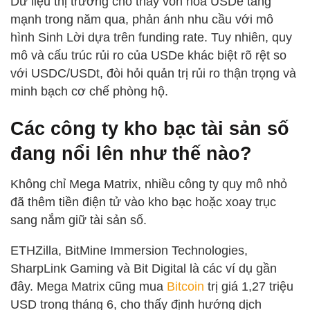
Dữ liệu thị trường cho thấy vốn hóa USDe tăng
mạnh trong năm qua, phản ánh nhu cầu với mô
hình Sinh Lời dựa trên funding rate. Tuy nhiên, quy
mô và cấu trúc rủi ro của USDe khác biệt rõ rệt so
với USDC/USDt, đòi hỏi quản trị rủi ro thận trọng và
minh bạch cơ chế phòng hộ.
Các công ty kho bạc tài sản số
đang nổi lên như thế nào?
Không chỉ Mega Matrix, nhiều công ty quy mô nhỏ
đã thêm tiền điện tử vào kho bạc hoặc xoay trục
sang nắm giữ tài sản số.
ETHZilla, BitMine Immersion Technologies,
SharpLink Gaming và Bit Digital là các ví dụ gần
đây. Mega Matrix cũng mua
Bitcoin
trị giá 1,27 triệu
USD trong tháng 6, cho thấy định hướng dịch