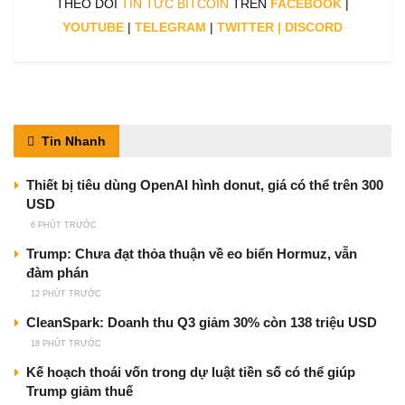
THEO DÕI
TIN TỨC BITCOIN
TRÊN
FACEBOOK
|
YOUTUBE
|
TELEGRAM
|
TWITTER
|
DISCORD
Tin Nhanh
Thiết bị tiêu dùng OpenAI hình donut, giá có thể trên 300
USD
6 PHÚT TRƯỚC
Trump: Chưa đạt thỏa thuận về eo biển Hormuz, vẫn
đàm phán
12 PHÚT TRƯỚC
CleanSpark: Doanh thu Q3 giảm 30% còn 138 triệu USD
18 PHÚT TRƯỚC
Kế hoạch thoái vốn trong dự luật tiền số có thể giúp
Trump giảm thuế