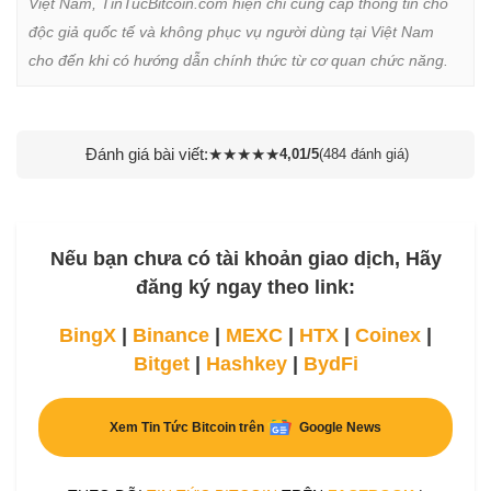
Việt Nam, TinTucBitcoin.com hiện chỉ cung cấp thông tin cho 
độc giả quốc tế và không phục vụ người dùng tại Việt Nam 
cho đến khi có hướng dẫn chính thức từ cơ quan chức năng.
Đánh giá bài viết:
★
★
★
★
★
4,01/5
(484 đánh giá)
Nếu bạn chưa có tài khoản giao dịch, Hãy
đăng ký ngay theo link:
BingX
|
Binance
|
MEXC
|
HTX
|
Coinex
|
Bitget
|
Hashkey
|
BydFi
Xem Tin Tức Bitcoin trên
Google News