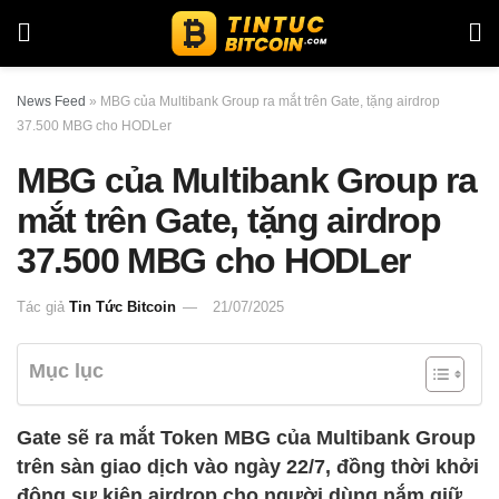
News Feed
»
MBG của Multibank Group ra mắt trên Gate, tặng airdrop
37.500 MBG cho HODLer
MBG của Multibank Group ra
mắt trên Gate, tặng airdrop
37.500 MBG cho HODLer
Tác giả
Tin Tức Bitcoin
21/07/2025
Mục lục
Gate sẽ ra mắt Token MBG của Multibank Group
trên sàn giao dịch vào ngày 22/7, đồng thời khởi
động sự kiện airdrop cho người dùng nắm giữ