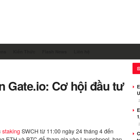
ens
Kiến Thức
Flash News
Liên hệ
Gate.io: Cơ hội đầu tư
E
U
E
1
c
staking
SWCH từ 11:00 ngày 24 tháng 4 đến
C
ụng ETH và BTC để tham gia vào Launchpool, bạn