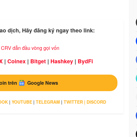
ao dịch, Hãy đăng ký ngay theo link:
, CRV dẫn đầu vòng gọi vốn
X
|
Coinex
|
Bitget
|
Hashkey
|
BydFi
oin trên
Google News
OOK
|
YOUTUBE
|
TELEGRAM
|
TWITTER
|
DISCORD