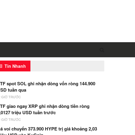
Tin Nhanh
TF spot SOL ghi nhận dòng vốn ròng 144.900
SD tuần qua
2 GIỜ TRƯỚC
TF giao ngay XRP ghi nhận dòng tiền ròng
,0127 triệu USD tuần trước
2 GIỜ TRƯỚC
á voi chuyển 373.900 HYPE trị giá khoảng 2,03