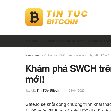
Tin Tức
Phân Tích Thị Trường
Coins & Tok
News Feed
»
Khám phá SWCH trên Gate.io: Cơ hội đầu tư mới!
Khám phá SWCH trên 
mới!
Tác giả
Tin Tức Bitcoin
23/04/2025
Gate.io sẽ khởi động chương trình khai thá
11:00 ngày 28 tháng 4 (giờ UTC+8). Sử d