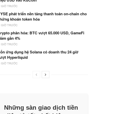
riệu USD vào KuCoin
2 GIỜ TRƯỚC
YSE phát triển nền tảng thanh toán on-chain cho
hứng khoán token hóa
2 GIỜ TRƯỚC
rypto phân hóa: BTC vượt 65.000 USD, GameFi
iảm gần 4%
2 GIỜ TRƯỚC
ốn ứng dụng hệ Solana có doanh thu 24 giờ
ượt Hyperliquid
2 GIỜ TRƯỚC
Những sàn giao dịch tiền