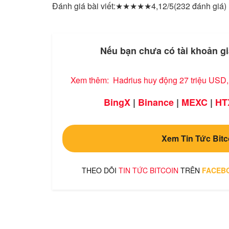
Đánh giá bài viết:
★
★
★
★
★
4,12/5
(232 đánh giá)
Nếu bạn chưa có tài khoản gi
Xem thêm:
Hadrius huy động 27 triệu USD
BingX
|
Binance
|
MEXC
|
HT
Xem Tin Tức Bitc
THEO DÕI
TIN TỨC BITCOIN
TRÊN
FACEB