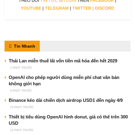
THEO DÕI
TIN TỨC BITCOIN
TRÊN
FACEBOOK
|
YOUTUBE
|
TELEGRAM
|
TWITTER
|
DISCORD
Tin Nhanh
Thái Lan miễn thuế lãi vốn tiền mã hóa đến hết 2029
2 PHÚT TRƯỚC
OpenAI cho phép người dùng miễn phí chat văn bản
không giới hạn
8 PHÚT TRƯỚC
Binance kéo dài chiến dịch airdrop USD1 đến ngày 4/9
15 PHÚT TRƯỚC
Thiết bị tiêu dùng OpenAI hình donut, giá có thể trên 300
USD
22 PHÚT TRƯỚC