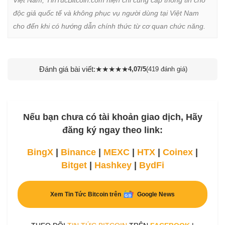
Việt Nam, TinTucBitcoin.com hiện chỉ cung cấp thông tin cho 
độc giả quốc tế và không phục vụ người dùng tại Việt Nam 
cho đến khi có hướng dẫn chính thức từ cơ quan chức năng.
Đánh giá bài viết:
★
★
★
★
★
4,07/5
(419 đánh giá)
Nếu bạn chưa có tài khoản giao dịch, Hãy
đăng ký ngay theo link:
BingX
|
Binance
|
MEXC
|
HTX
|
Coinex
|
Bitget
|
Hashkey
|
BydFi
Xem Tin Tức Bitcoin trên
Google News