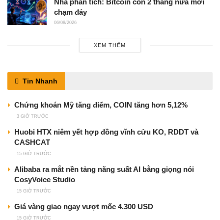
Nhà phân tích: Bitcoin còn 2 tháng nữa mới
chạm đáy
06/08/2026
XEM THÊM
Tin Nhanh
Chứng khoán Mỹ tăng điểm, COIN tăng hơn 5,12%
3 GIỜ TRƯỚC
Huobi HTX niêm yết hợp đồng vĩnh cửu KO, RDDT và
CASHCAT
15 GIỜ TRƯỚC
Alibaba ra mắt nền tảng năng suất AI bằng giọng nói
CosyVoice Studio
15 GIỜ TRƯỚC
Giá vàng giao ngay vượt mốc 4.300 USD
15 GIỜ TRƯỚC