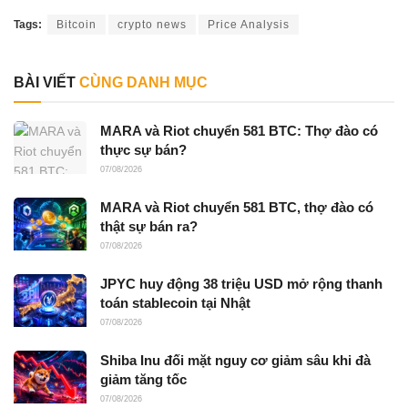
Tags:
Bitcoin
crypto news
Price Analysis
BÀI VIẾT
CÙNG DANH MỤC
MARA và Riot chuyển 581 BTC: Thợ đào có
thực sự bán?
07/08/2026
MARA và Riot chuyển 581 BTC, thợ đào có
thật sự bán ra?
07/08/2026
JPYC huy động 38 triệu USD mở rộng thanh
toán stablecoin tại Nhật
07/08/2026
Shiba Inu đối mặt nguy cơ giảm sâu khi đà
giảm tăng tốc
07/08/2026