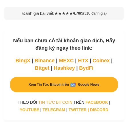
Đánh giá bài viết:
★
★
★
★
★
4,78/5
(310 đánh giá)
Nếu bạn chưa có tài khoản giao dịch, Hãy
đăng ký ngay theo link:
BingX
|
Binance
|
MEXC
|
HTX
|
Coinex
|
Bitget
|
Hashkey
|
BydFi
Xem Tin Tức Bitcoin trên
Google News
THEO DÕI
TIN TỨC BITCOIN
TRÊN
FACEBOOK
|
YOUTUBE
|
TELEGRAM
|
TWITTER
|
DISCORD