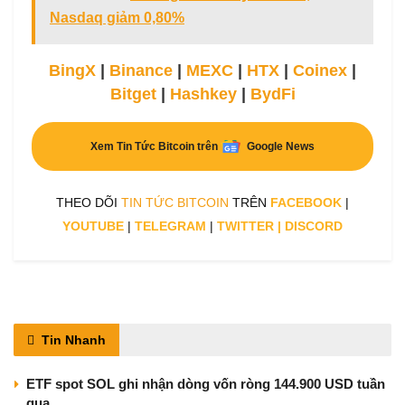
Nasdaq giảm 0,80%
BingX
|
Binance
|
MEXC
|
HTX
|
Coinex
|
Bitget
|
Hashkey
|
BydFi
Xem Tin Tức Bitcoin trên
Google News
THEO DÕI
TIN TỨC BITCOIN
TRÊN
FACEBOOK
|
YOUTUBE
|
TELEGRAM
|
TWITTER
|
DISCORD
Tin Nhanh
ETF spot SOL ghi nhận dòng vốn ròng 144.900 USD tuần
qua