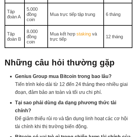
5.000
Tập
đồng
Mua trực tiếp tập trung
6 tháng
đoàn A
coin
8.000
Tập
Mua kết hợp
staking
và
đồng
12 tháng
đoàn B
trực tiếp
coin
Những câu hỏi thường gặp
Genius Group mua Bitcoin trong bao lâu?
Tiến trình kéo dài từ 12 đến 24 tháng theo nhiều giai
đoạn, đảm bảo an toàn và tối ưu chi phí.
Tại sao phải dùng đa dạng phương thức tài
chính?
Để giảm thiểu rủi ro và tận dụng linh hoạt các cơ hội
tài chính khi thị trường biến động.
Bitcoin có vai trò gì trong chiến lược tài chính của