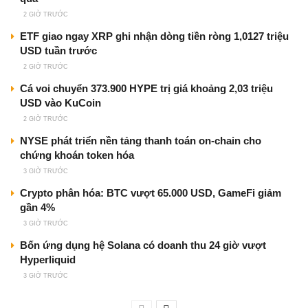
2 GIỜ TRƯỚC
ETF giao ngay XRP ghi nhận dòng tiền ròng 1,0127 triệu
USD tuần trước
2 GIỜ TRƯỚC
Cá voi chuyển 373.900 HYPE trị giá khoảng 2,03 triệu
USD vào KuCoin
2 GIỜ TRƯỚC
NYSE phát triển nền tảng thanh toán on-chain cho
chứng khoán token hóa
3 GIỜ TRƯỚC
Crypto phân hóa: BTC vượt 65.000 USD, GameFi giảm
gần 4%
3 GIỜ TRƯỚC
Bốn ứng dụng hệ Solana có doanh thu 24 giờ vượt
Hyperliquid
3 GIỜ TRƯỚC