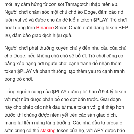
mới lấy cảm hứng từ cơn sốt Tamagotchi thập niên 90.
Người chơi chăm sóc một chú chó ảo Doge, đảm bảo nó
luôn vui vẻ và được cho ăn để kiếm token $PLAY. Trò chơi
hoạt động trên
Binance
Smart Chain dưới dạng token BEP-
20, đảm bảo giao dịch hiệu quả.
Người chơi phải thường xuyên chú ý đến nhu cầu của chú
chó Doge, nếu không chú chó sẽ bỏ đi. Trò chơi cũng có
bảng xếp hạng nơi người chơi cạnh tranh để nhận thêm
token $PLAY và phần thưởng, tạo thêm yếu tố cạnh tranh
trong trò chơi.
Tổng nguồn cung của $PLAY được giới hạn ở 9.4 tỷ token,
với một nửa được phân bổ cho đợt bán trước. Giai đoạn
này cho phép các nhà đầu tư mua token với giá thấp hơn
trước khi chúng được niêm yết trên các sàn giao dịch,
mang lại tiềm năng tăng trưởng. Các nhà đầu tư presale
sớm cũng có thể
staking
token của họ, với APY được báo