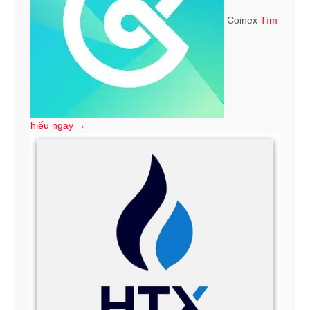
Coinex
Tìm
hiểu ngay →