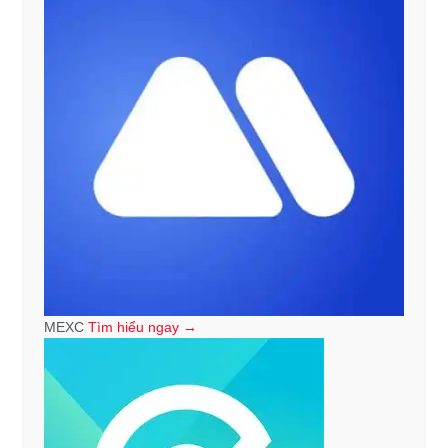
MEXC
Tìm hiểu ngay →