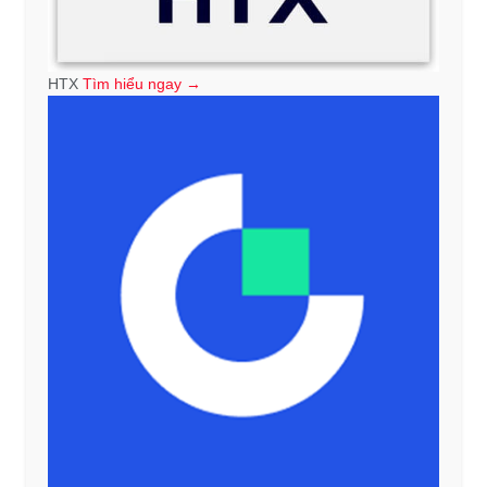
HTX
Tìm hiểu ngay →