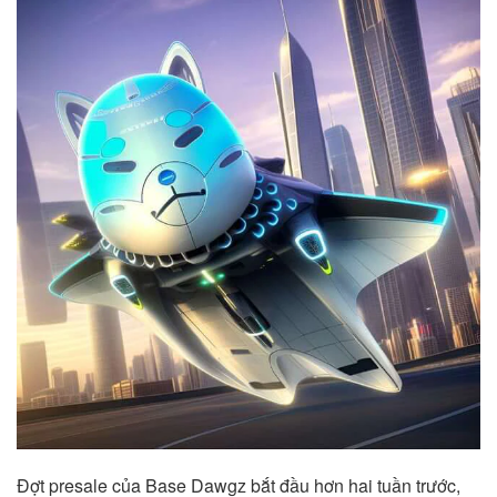
Đợt presale của Base Dawgz bắt đầu hơn hai tuần trước,