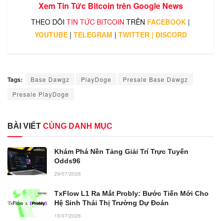
Xem Tin Tức Bitcoin trên
Google News
THEO DÕI
TIN TỨC BITCOIN
TRÊN
FACEBOOK
|
YOUTUBE
|
TELEGRAM
|
TWITTER
|
DISCORD
Tags:
Base Dawgz
PlayDoge
Presale Base Dawgz
Presale PlayDoge
BÀI VIẾT
CÙNG DANH MỤC
Khám Phá Nền Tảng Giải Trí Trực Tuyến
Odds96
29/07/2026
TxFlow L1 Ra Mắt Probly: Bước Tiến Mới Cho
Hệ Sinh Thái Thị Trường Dự Đoán
15/07/2026