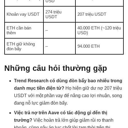
USD
274 triệu
Khoản vay USDT
207 triệu USDT
USDT
ETH cần bán
40.000 ETH (~120 triệu
–
thêm
USD)
ETH giữ không
–
94.000 ETH
đòn bẩy
Những câu hỏi thường gặp
Trend Research có dùng đòn bẩy bao nhiêu trong
danh mục tiền điện tử?
Họ hiện giữ dư nợ 207 triệu
USDT với một phần vay để nâng cao lợi nhuận, song
đang nỗ lực giảm đòn bẩy.
Việc trả nợ trên Aave có tác động gì đến thị
trường?
Việc hoàn trả lớn giúp giảm rủi ro thanh
khoản, cũng gây áp lực chốt lời tạm thời trên thị