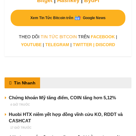
Bitget
|
Hashkey
|
BydFi
Xem Tin Tức Bitcoin trên
Google News
THEO DÕI
TIN TỨC BITCOIN
TRÊN
FACEBOOK
|
YOUTUBE
|
TELEGRAM
|
TWITTER
|
DISCORD
Tin Nhanh
Chứng khoán Mỹ tăng điểm, COIN tăng hơn 5,12%
4 GIỜ TRƯỚC
Huobi HTX niêm yết hợp đồng vĩnh cửu KO, RDDT và
CASHCAT
17 GIỜ TRƯỚC