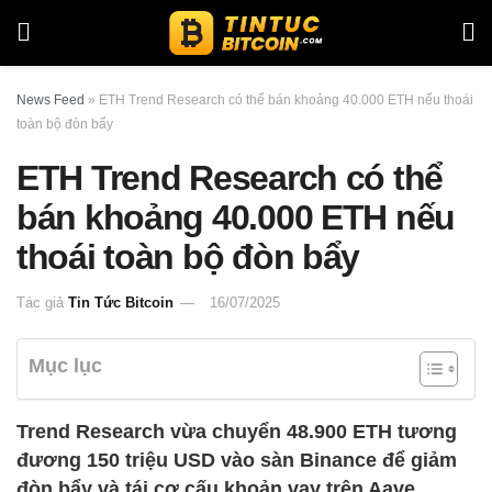
News Feed
»
ETH Trend Research có thể bán khoảng 40.000 ETH nếu thoái
toàn bộ đòn bẩy
ETH Trend Research có thể
bán khoảng 40.000 ETH nếu
thoái toàn bộ đòn bẩy
Tác giả
Tin Tức Bitcoin
16/07/2025
Mục lục
Trend Research vừa chuyển 48.900 ETH tương
đương 150 triệu USD vào sàn Binance để giảm
đòn bẩy và tái cơ cấu khoản vay trên Aave.