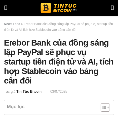
News Feed
»
Erebor Bank của đồng sáng lập PayPal sẽ phục vụ startup tiền
điện tử và AI, tích hợp Stablecoin vào bảng cân đối
Erebor Bank của đồng sáng
lập PayPal sẽ phục vụ
startup tiền điện tử và AI, tích
hợp Stablecoin vào bảng
cân đối
Tác giả
Tin Tức Bitcoin
03/07/2025
Mục lục