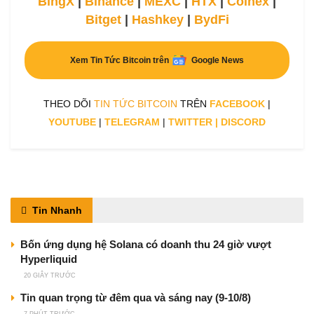
BingX
|
Binance
|
MEXC
|
HTX
|
Coinex
|
Bitget
|
Hashkey
|
BydFi
Xem Tin Tức Bitcoin trên
Google News
THEO DÕI
TIN TỨC BITCOIN
TRÊN
FACEBOOK
|
YOUTUBE
|
TELEGRAM
|
TWITTER
|
DISCORD
Tin Nhanh
Bốn ứng dụng hệ Solana có doanh thu 24 giờ vượt
Hyperliquid
20 GIÂY TRƯỚC
Tin quan trọng từ đêm qua và sáng nay (9-10/8)