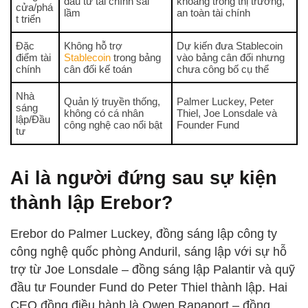
đầu tư tài chính sai
khoảng trống thị trường,
cửa/phá
lầm
an toàn tài chính
t triển
Đặc
Không hỗ trợ
Dự kiến đưa Stablecoin
điểm tài
Stablecoin
trong bảng
vào bảng cân đối nhưng
chính
cân đối kế toán
chưa công bố cụ thể
Nhà
Quản lý truyền thống,
Palmer Luckey, Peter
sáng
không có cá nhân
Thiel, Joe Lonsdale và
lập/Đầu
công nghệ cao nổi bật
Founder Fund
tư
Ai là người đứng sau sự kiện
thành lập Erebor?
Erebor do Palmer Luckey, đồng sáng lập công ty
công nghệ quốc phòng Anduril, sáng lập với sự hỗ
trợ từ Joe Lonsdale – đồng sáng lập Palantir và quỹ
đầu tư Founder Fund do Peter Thiel thành lập. Hai
CEO đồng điều hành là Owen Rapaport – đồng