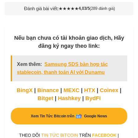
Đánh giá bài viết:
★
★
★
★
★
4,03/5
(289 đánh giá)
Nếu bạn chưa có tài khoản giao dịch, Hãy
đăng ký ngay theo link:
Xem thêm:
Samsung SDS bàn hợp tác
stablecoin, thanh toán AI với Dunamu
BingX
|
Binance
|
MEXC
|
HTX
|
Coinex
|
Bitget
|
Hashkey
|
BydFi
Xem Tin Tức Bitcoin trên
Google News
THEO DÕI
TIN TỨC BITCOIN
TRÊN
FACEBOOK
|