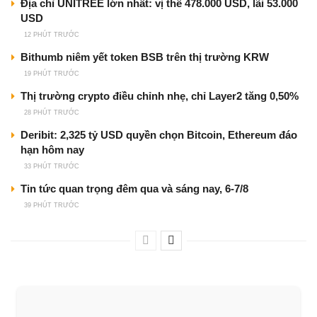
Địa chỉ UNITREE lớn nhất: vị thế 478.000 USD, lãi 53.000
USD
12 PHÚT TRƯỚC
Bithumb niêm yết token BSB trên thị trường KRW
19 PHÚT TRƯỚC
Thị trường crypto điều chỉnh nhẹ, chỉ Layer2 tăng 0,50%
28 PHÚT TRƯỚC
Deribit: 2,325 tỷ USD quyền chọn Bitcoin, Ethereum đáo
hạn hôm nay
33 PHÚT TRƯỚC
Tin tức quan trọng đêm qua và sáng nay, 6-7/8
39 PHÚT TRƯỚC