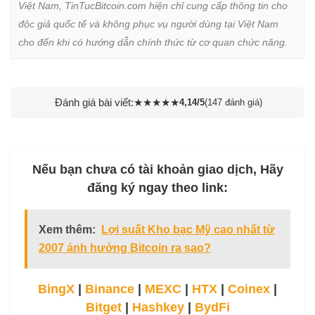
Việt Nam, TinTucBitcoin.com hiện chỉ cung cấp thông tin cho 
độc giả quốc tế và không phục vụ người dùng tại Việt Nam 
cho đến khi có hướng dẫn chính thức từ cơ quan chức năng.
Đánh giá bài viết:
★
★
★
★
★
4,14/5
(147 đánh giá)
Nếu bạn chưa có tài khoản giao dịch, Hãy
đăng ký ngay theo link:
Xem thêm:
Lợi suất Kho bạc Mỹ cao nhất từ
2007 ảnh hưởng Bitcoin ra sao?
BingX
|
Binance
|
MEXC
|
HTX
|
Coinex
|
Bitget
|
Hashkey
|
BydFi