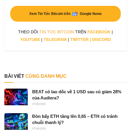
Xem Tin Tức Bitcoin trên
Google News
THEO DÕI
TIN TỨC BITCOIN
TRÊN
FACEBOOK
|
YOUTUBE
|
TELEGRAM
|
TWITTER
|
DISCORD
BÀI VIẾT
CÙNG DANH MỤC
BEAT có lao dốc về 1 USD sau cú giảm 28%
của Audiera?
07/08/2026
Đòn bẩy ETH tăng lên 0,65 – ETH có tránh
chuỗi thanh lý?
07/08/2026