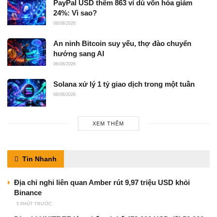
PayPal USD thêm 863 ví dù vốn hóa giảm
24%: Vì sao?
06/08/2026
An ninh Bitcoin suy yếu, thợ đào chuyển
hướng sang AI
06/08/2026
Solana xử lý 1 tỷ giao dịch trong một tuần
06/08/2026
XEM THÊM
Tin Nhanh
Địa chỉ nghi liên quan Amber rút 9,97 triệu USD khỏi
Binance
5 PHÚT TRƯỚC