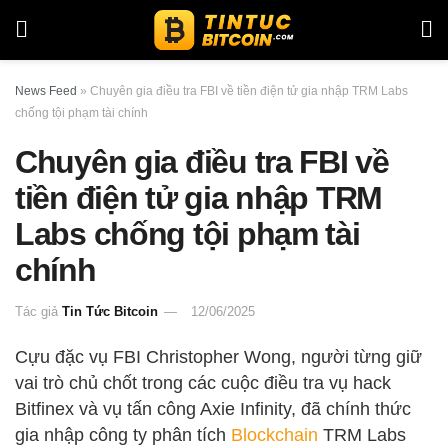
News Feed
»
Chuyên gia điều tra FBI về tiền điện tử gia nhập TRM Labs
chống tội phạm tài chính
Chuyên gia điều tra FBI về
tiền điện tử gia nhập TRM
Labs chống tội phạm tài
chính
Tác giả
Tin Tức Bitcoin
12/06/2025
Cựu đặc vụ FBI Christopher Wong, người từng giữ
vai trò chủ chốt trong các cuộc điều tra vụ hack
Bitfinex và vụ tấn công Axie Infinity, đã chính thức
gia nhập công ty phân tích
Blockchain
TRM Labs