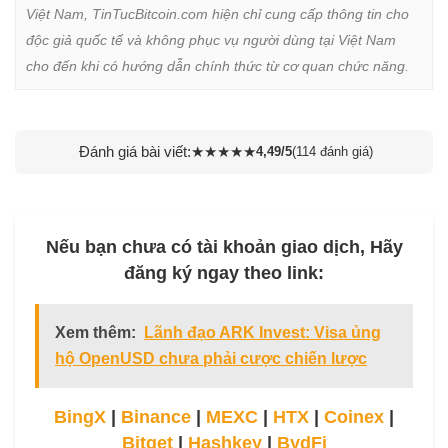
Việt Nam, TinTucBitcoin.com hiện chỉ cung cấp thông tin cho 
độc giả quốc tế và không phục vụ người dùng tại Việt Nam 
cho đến khi có hướng dẫn chính thức từ cơ quan chức năng.
Đánh giá bài viết:
★
★
★
★
★
4,49/5
(114 đánh giá)
Nếu bạn chưa có tài khoản giao dịch, Hãy
đăng ký ngay theo link:
Xem thêm:
Lãnh đạo ARK Invest: Visa ủng
hộ OpenUSD chưa phải cược chiến lược
BingX
|
Binance
|
MEXC
|
HTX
|
Coinex
|
Bitget
|
Hashkey
|
BydFi