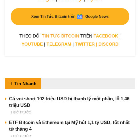
Xem Tin Tức Bitcoin trên
Google News
THEO DÕI
TIN TỨC BITCOIN
TRÊN
FACEBOOK
|
YOUTUBE
|
TELEGRAM
|
TWITTER
|
DISCORD
Tin Nhanh
Cá voi short 102 triệu USD bị thanh lý một phần, lỗ 1,46
triệu USD
2 GIỜ TRƯỚC
ETF Bitcoin và Ethereum tại Mỹ hút 1,1 tỷ USD, tốt nhất
từ tháng 4
2 GIỜ TRƯỚC