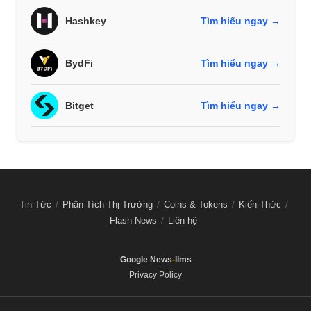
Hashkey
Tìm hiểu ngay →
BydFi
Tìm hiểu ngay →
Bitget
Tìm hiểu ngay →
Tin Tức
Phân Tích Thị Trường
Coins & Tokens
Kiến Thức
Flash News
Liên hệ
Google News
-
llms
Privacy Policy