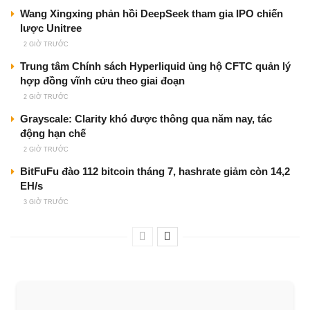
Wang Xingxing phản hồi DeepSeek tham gia IPO chiến
lược Unitree
2 GIỜ TRƯỚC
Trung tâm Chính sách Hyperliquid ủng hộ CFTC quản lý
hợp đồng vĩnh cửu theo giai đoạn
2 GIỜ TRƯỚC
Grayscale: Clarity khó được thông qua năm nay, tác
động hạn chế
2 GIỜ TRƯỚC
BitFuFu đào 112 bitcoin tháng 7, hashrate giảm còn 14,2
EH/s
3 GIỜ TRƯỚC