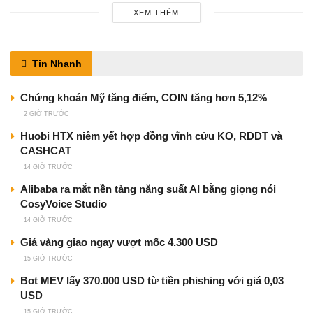
XEM THÊM
Tin Nhanh
Chứng khoán Mỹ tăng điểm, COIN tăng hơn 5,12%
2 GIỜ TRƯỚC
Huobi HTX niêm yết hợp đồng vĩnh cửu KO, RDDT và
CASHCAT
14 GIỜ TRƯỚC
Alibaba ra mắt nền tảng năng suất AI bằng giọng nói
CosyVoice Studio
14 GIỜ TRƯỚC
Giá vàng giao ngay vượt mốc 4.300 USD
15 GIỜ TRƯỚC
Bot MEV lấy 370.000 USD từ tiền phishing với giá 0,03
USD
15 GIỜ TRƯỚC