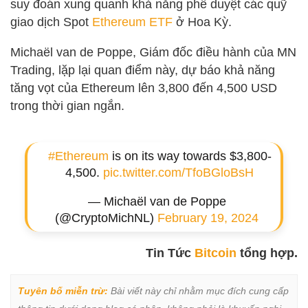
suy đoán xung quanh khả năng phê duyệt các quỹ
giao dịch Spot
Ethereum ETF
ở Hoa Kỳ.
Michaël van de Poppe, Giám đốc điều hành của MN
Trading, lặp lại quan điểm này, dự báo khả năng
tăng vọt của Ethereum lên 3,800 đến 4,500 USD
trong thời gian ngắn.
#Ethereum
is on its way towards $3,800-
4,500.
pic.twitter.com/TfoBGloBsH
— Michaël van de Poppe
(@CryptoMichNL)
February 19, 2024
Tin Tức
Bitcoin
tổng hợp.
Tuyên bố miễn trừ:
 Bài viết này chỉ nhằm mục đích cung cấp 