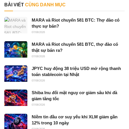
BÀI VIẾT
CÙNG DANH MỤC
MARA và Riot chuyển 581 BTC: Thợ đào có
thực sự bán?
07/08/2026
MARA và Riot chuyển 581 BTC, thợ đào có
thật sự bán ra?
07/08/2026
JPYC huy động 38 triệu USD mở rộng thanh
toán stablecoin tại Nhật
07/08/2026
Shiba Inu đối mặt nguy cơ giảm sâu khi đà
giảm tăng tốc
07/08/2026
Niềm tin đầu cơ suy yếu khi XLM giảm gần
12% trong 10 ngày
07/08/2026