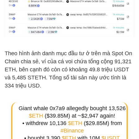
Theo hình ảnh danh mục đầu tư ở trên mà Spot On
Chain chia sẻ, ví của cá voi chứa tổng cộng 91,321
ETH, bên cạnh đó còn có khoảng 49.8 triệu USDT
và 5,485 STETH. Tổng số tài sản này ước tính là
334 triệu USD.
Giant whale 0x7a9 allegedly bought 13,526
$ETH
($39.85M) at ~$2,947 again!
• withdrew 10,136
$ETH
($29.85M) from
#Binance
• bought 3,390
$ETH
with 10M
$USDT