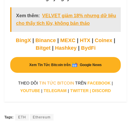
Xem thêm:
VELVET giảm 18% nhưng dữ liệu
cho thấy tích lũy, không bán tháo
BingX
|
Binance
|
MEXC
|
HTX
|
Coinex
|
Bitget
|
Hashkey
|
BydFi
Xem Tin Tức Bitcoin trên
Google News
THEO DÕI
TIN TỨC BITCOIN
TRÊN
FACEBOOK
|
YOUTUBE
|
TELEGRAM
|
TWITTER
|
DISCORD
Tags:
ETH
Ethereum