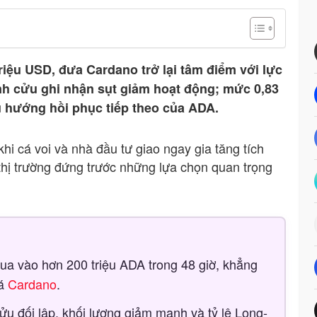
triệu USD, đưa Cardano trở lại tâm điểm với lực
nh cửu ghi nhận sụt giảm hoạt động; mức 0,83
u hướng hồi phục tiếp theo của ADA.
khi cá voi và nhà đầu tư giao ngay gia tăng tích
n thị trường đứng trước những lựa chọn quan trọng
ua vào hơn 200 triệu ADA trong 48 giờ, khẳng
iá
Cardano
.
ửu đối lập, khối lượng giảm mạnh và tỷ lệ Long-