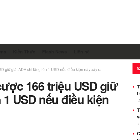
ens
Kiến Thức
Flash News
Liên hệ
SD giữ giá, ADA chỉ tăng lên 1 USD nếu điều kiện này xảy ra
cược 166 triệu USD giữ
T
t
n 1 USD nếu điều kiện
T
v
C