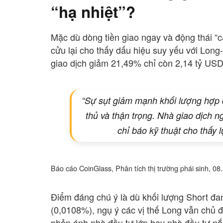
“hạ nhiệt”?
Mặc dù dòng tiền giao ngay và động thái “cá
cửu lại cho thấy dấu hiệu suy yếu với Long-
giao dịch giảm 21,49% chỉ còn 2,14 tỷ USD
“Sự sụt giảm mạnh khối lượng hợp 
thủ và thận trọng. Nhà giao dịch 
chỉ báo kỹ thuật cho thấy 
Báo cáo CoinGlass, Phân tích thị trường phái sinh, 08
Điểm đáng chú ý là dù khối lượng Short đa
(0,0108%), ngụ ý các vị thế Long vẫn chủ độ
phản ánh nhà đầu tư lớn hay nhà đầu tư nắ