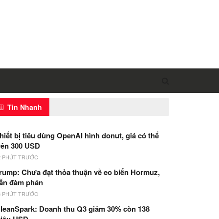
Tin Nhanh
hiết bị tiêu dùng OpenAI hình donut, giá có thể
rên 300 USD
2 PHÚT TRƯỚC
rump: Chưa đạt thỏa thuận về eo biển Hormuz,
ẫn đàm phán
8 PHÚT TRƯỚC
leanSpark: Doanh thu Q3 giảm 30% còn 138