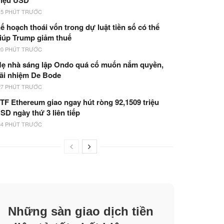
riệu USD
15 PHÚT TRƯỚC
ế hoạch thoái vốn trong dự luật tiền số có thể
iúp Trump giảm thuế
20 PHÚT TRƯỚC
ẹ nhà sáng lập Ondo quá cố muốn nắm quyền,
ãi nhiệm De Bode
27 PHÚT TRƯỚC
TF Ethereum giao ngay hút ròng 92,1509 triệu
SD ngày thứ 3 liên tiếp
34 PHÚT TRƯỚC
Những sàn giao dịch tiền