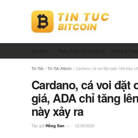
Tin Tức
Phân Tích Thị Trường
Coins & Tok
Tin Tức
»
Tin Tức Altcoin
»
Cardano, cá voi đặt cược 166 triệu U
Cardano, cá voi đặt 
giá, ADA chỉ tăng lê
này xảy ra
Tác giả
Hồng San
12/08/2025