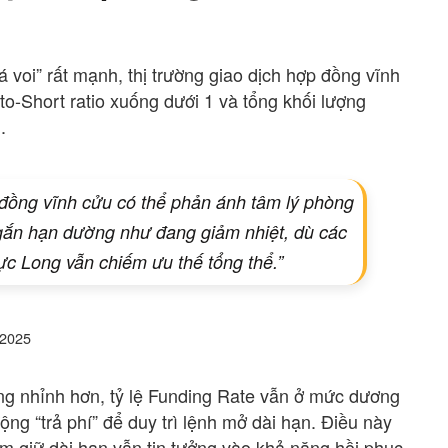
 voi” rất mạnh, thị trường giao dịch hợp đồng vĩnh
to-Short ratio xuống dưới 1 và tổng khối lượng
.
đồng vĩnh cửu có thể phản ánh tâm lý phòng
ngắn hạn dường như đang giảm nhiệt, dù các
lực Long vẫn chiếm ưu thế tổng thể.”
.2025
ng nhỉnh hơn, tỷ lệ Funding Rate vẫn ở mức dương
ng “trả phí” để duy trì lệnh mở dài hạn. Điều này
m giữ dài hạn vẫn tin tưởng vào khả năng hồi phục