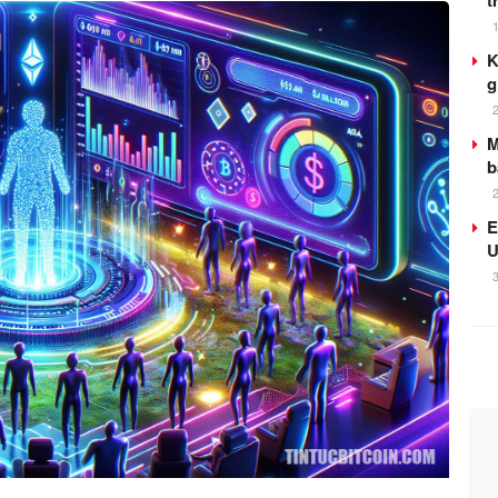
t
K
g
M
b
E
U