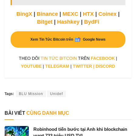
BingX
|
Binance
|
MEXC
|
HTX
|
Coinex
|
Bitget
|
Hashkey
|
BydFi
Xem Tin Tức Bitcoin trên
Google News
THEO DÕI
TIN TỨC BITCOIN
TRÊN
FACEBOOK
|
YOUTUBE
|
TELEGRAM
|
TWITTER
|
DISCORD
Tags:
BLU Mission
Unidef
BÀI VIẾT
CÙNG DANH MỤC
Robinhood tiến bước tại Anh khi blockchain
vượt 733 triệu USD TVL