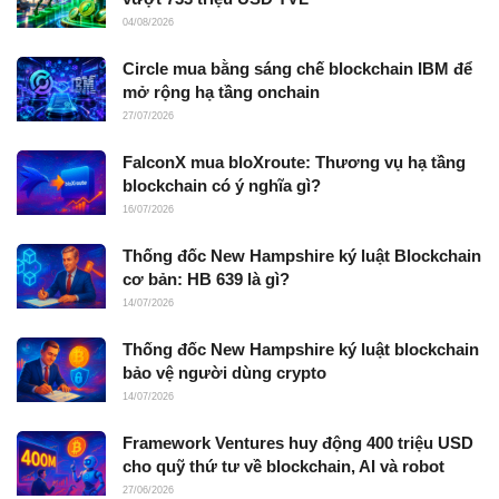
04/08/2026
Circle mua bằng sáng chế blockchain IBM để
mở rộng hạ tầng onchain
27/07/2026
FalconX mua bloXroute: Thương vụ hạ tầng
blockchain có ý nghĩa gì?
16/07/2026
Thống đốc New Hampshire ký luật Blockchain
cơ bản: HB 639 là gì?
14/07/2026
Thống đốc New Hampshire ký luật blockchain
bảo vệ người dùng crypto
14/07/2026
Framework Ventures huy động 400 triệu USD
cho quỹ thứ tư về blockchain, AI và robot
27/06/2026