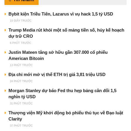
Bybit kiện Triều Tiên, Lazarus vì vụ hack 1,5 tỷ USD
19 GIÂY TRƯỚC
Trump Media rút khỏi một số mảng tiền số, hủy kế hoạch
dự trữ CRO
6 PHÚT TRƯỚC
Justin Mateen tăng sở hữu gần 307.000 cổ phiếu
American Bitcoin
13 PHÚT TRƯỚC
Địa chỉ mới mở vị thế ETH trị giá 3,81 triệu USD
24 PHÚT TRƯỚC
Morgan Stanley dự báo Fed thu hẹp bảng cân đối 1,5
nghìn tỷ USD
31 PHÚT TRƯỚC
Thượng viện Mỹ khởi động bỏ phiếu thủ tục về Đạo luật
Clarity
37 PHÚT TRƯỚC