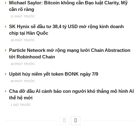
Michael Saylor: Bitcoin không cần Đạo luật Clarity, Mỹ
cần rõ ràng
21 PHÚT TRƯỚC
SK Hynix sẽ đầu tư 38,4 tỷ USD mở rộng kinh doanh
chip tại Hàn Quốc
28 PHÚT TRƯỚC
Particle Network mở rộng mạng lưới Chain Abstraction
tới Robinhood Chain
40 PHÚT TRƯỚC
Upbit hủy niêm yết token BONK ngày 7/9
46 PHÚT TRƯỚC
Cha đỡ đầu AI cảnh báo con người khó thắng mô hình AI
thế hệ mới
1 GIỜ TRƯỚC