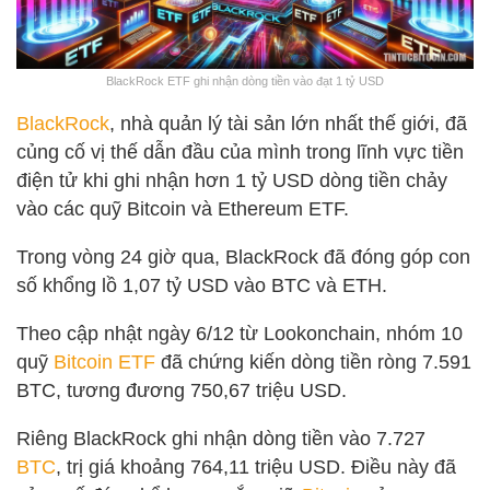
BlackRock ETF ghi nhận dòng tiền vào đạt 1 tỷ USD
BlackRock
, nhà quản lý tài sản lớn nhất thế giới, đã
củng cố vị thế dẫn đầu của mình trong lĩnh vực tiền
điện tử khi ghi nhận hơn 1 tỷ USD dòng tiền chảy
vào các quỹ Bitcoin và Ethereum ETF.
Trong vòng 24 giờ qua, BlackRock đã đóng góp con
số khổng lồ 1,07 tỷ USD vào BTC và ETH.
Theo cập nhật ngày 6/12 từ Lookonchain, nhóm 10
quỹ
Bitcoin ETF
đã chứng kiến dòng tiền ròng 7.591
BTC, tương đương 750,67 triệu USD.
Riêng BlackRock ghi nhận dòng tiền vào 7.727
BTC
, trị giá khoảng 764,11 triệu USD. Điều này đã