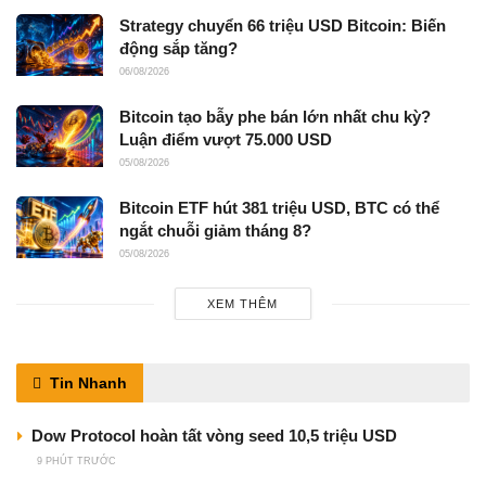
Strategy chuyển 66 triệu USD Bitcoin: Biến
động sắp tăng?
06/08/2026
Bitcoin tạo bẫy phe bán lớn nhất chu kỳ?
Luận điểm vượt 75.000 USD
05/08/2026
Bitcoin ETF hút 381 triệu USD, BTC có thể
ngắt chuỗi giảm tháng 8?
05/08/2026
XEM THÊM
Tin Nhanh
Dow Protocol hoàn tất vòng seed 10,5 triệu USD
9 PHÚT TRƯỚC