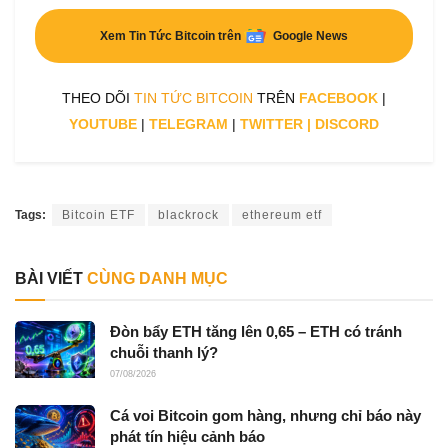
Xem Tin Tức Bitcoin trên
Google News
THEO DÕI
TIN TỨC BITCOIN
TRÊN
FACEBOOK
|
YOUTUBE
|
TELEGRAM
|
TWITTER
|
DISCORD
Tags:
Bitcoin ETF
blackrock
ethereum etf
BÀI VIẾT
CÙNG DANH MỤC
Đòn bẩy ETH tăng lên 0,65 – ETH có tránh
chuỗi thanh lý?
07/08/2026
Cá voi Bitcoin gom hàng, nhưng chỉ báo này
phát tín hiệu cảnh báo