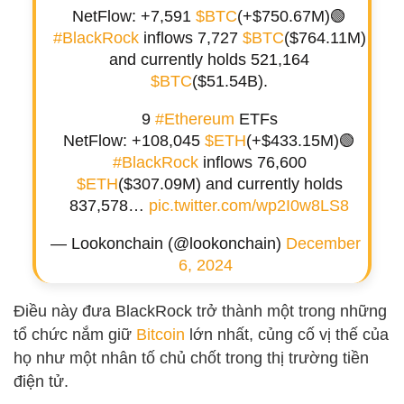
NetFlow: +7,591
$BTC
(+$750.67M)🟢
#BlackRock
inflows 7,727
$BTC
($764.11M)
and currently holds 521,164
$BTC
($51.54B).
9
#Ethereum
ETFs
NetFlow: +108,045
$ETH
(+$433.15M)🟢
#BlackRock
inflows 76,600
$ETH
($307.09M) and currently holds
837,578…
pic.twitter.com/wp2I0w8LS8
— Lookonchain (@lookonchain)
December
6, 2024
Điều này đưa BlackRock trở thành một trong những
tổ chức nắm giữ
Bitcoin
lớn nhất, củng cố vị thế của
họ như một nhân tố chủ chốt trong thị trường tiền
điện tử.