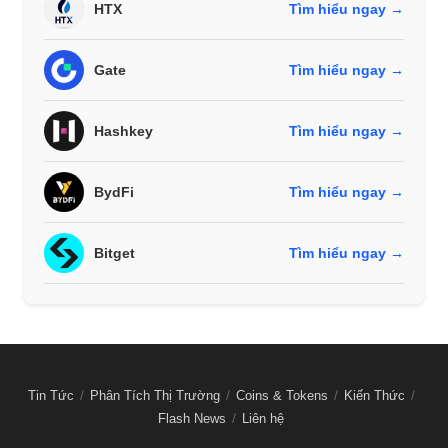
HTX
Tìm hiểu ngay →
Gate
Tìm hiểu ngay →
Hashkey
Tìm hiểu ngay →
BydFi
Tìm hiểu ngay →
Bitget
Tìm hiểu ngay →
Tin Tức
Phân Tích Thị Trường
Coins & Tokens
Kiến Thức
Flash News
Liên hệ