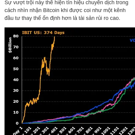
Sự vượt trội này thể hiện tín hiệu chuyển dịch trong
cách nhìn nhận Bitcoin khi được coi như một kênh
đầu tư thay thế ổn định hơn là tài sản rủi ro cao.