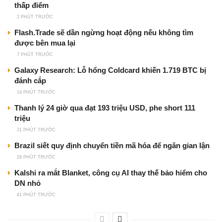
thấp điểm
2 PHÚT TRƯỚC
Flash.Trade sẽ dần ngừng hoạt động nếu không tìm
được bên mua lại
7 PHÚT TRƯỚC
Galaxy Research: Lỗ hổng Coldcard khiến 1.719 BTC bị
đánh cắp
14 PHÚT TRƯỚC
Thanh lý 24 giờ qua đạt 193 triệu USD, phe short 111
triệu
21 PHÚT TRƯỚC
Brazil siết quy định chuyển tiền mã hóa để ngăn gian lận
28 PHÚT TRƯỚC
Kalshi ra mắt Blanket, công cụ AI thay thế bảo hiểm cho
DN nhỏ
41 PHÚT TRƯỚC