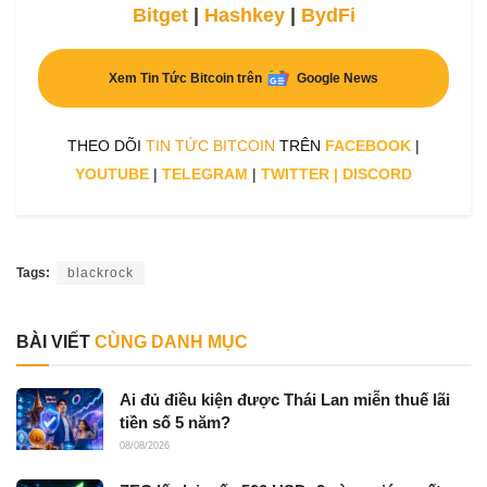
Bitget
|
Hashkey
|
BydFi
Xem Tin Tức Bitcoin trên
Google News
THEO DÕI
TIN TỨC BITCOIN
TRÊN
FACEBOOK
|
YOUTUBE
|
TELEGRAM
|
TWITTER
|
DISCORD
Tags:
blackrock
BÀI VIẾT
CÙNG DANH MỤC
Ai đủ điều kiện được Thái Lan miễn thuế lãi
tiền số 5 năm?
08/08/2026