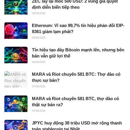
ZEC lấy lại mốc 500 USD: 2 vùng giá quyết
định diễn biến tiếp theo
08/08/2026
Ethereum: Vì sao 99,7% tín hiệu phản đối EIP-
8361 giảm lạm phát?
08/08/2026
Tín hiệu tạo đáy Bitcoin mạnh lên, nhưng bên
bán vẫn giữ lợi thế
08/08/2026
MARA và Riot chuyển 581 BTC: Thợ đào có
thực sự bán?
07/08/2026
MARA và Riot chuyển 581 BTC, thợ đào có
thật sự bán ra?
07/08/2026
JPYC huy động 38 triệu USD mở rộng thanh
toán stablecoin tại Nhật