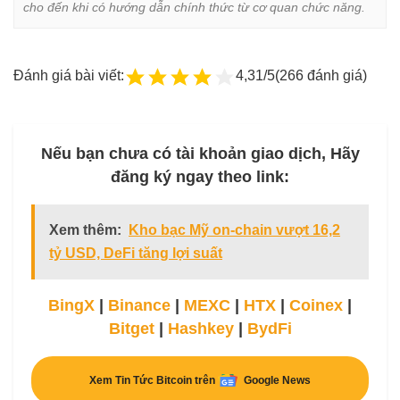
cho đến khi có hướng dẫn chính thức từ cơ quan chức năng.
Đánh giá bài viết:
4,31/5
(266 đánh giá)
Nếu bạn chưa có tài khoản giao dịch, Hãy
đăng ký ngay theo link:
Xem thêm:
Kho bạc Mỹ on-chain vượt 16,2
tỷ USD, DeFi tăng lợi suất
BingX
|
Binance
|
MEXC
|
HTX
|
Coinex
|
Bitget
|
Hashkey
|
BydFi
Xem Tin Tức Bitcoin trên
Google News