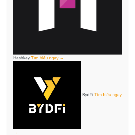
Hashkey
Tìm hiểu ngay →
BydFi
Tìm hiểu ngay
→