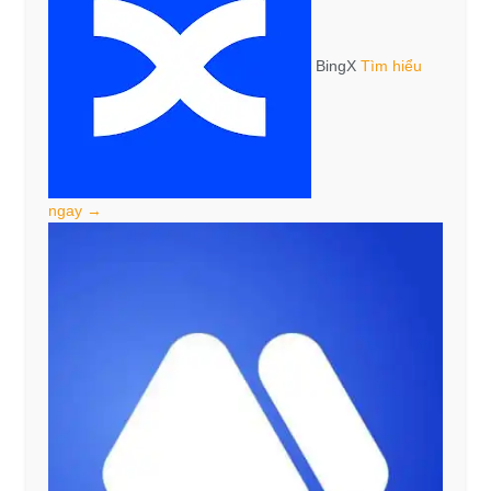
BingX
Tìm hiểu
ngay →