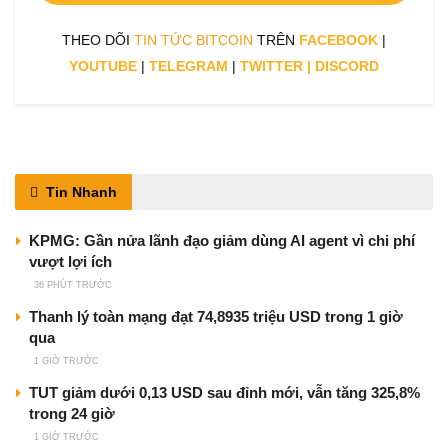
THEO DÕI
TIN TỨC BITCOIN
TRÊN
FACEBOOK
|
YOUTUBE
|
TELEGRAM
|
TWITTER
|
DISCORD
Tin Nhanh
KPMG: Gần nửa lãnh đạo giảm dùng AI agent vì chi phí
vượt lợi ích
36 PHÚT TRƯỚC
Thanh lý toàn mạng đạt 74,8935 triệu USD trong 1 giờ
qua
1 GIỜ TRƯỚC
TUT giảm dưới 0,13 USD sau đỉnh mới, vẫn tăng 325,8%
trong 24 giờ
1 GIỜ TRƯỚC