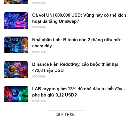
07/08/2026
Cá voi UNI 600.000 USD: Vùng này có thể kích
hoạt đà tăng Uniswap?
06/08/2026
Nhà phân tích: Bitcoin còn 2 tháng nữa mới
chạm đáy
06/08/2026
Binance kiện RedotPay, cáo buộc thiệt hại
472,8 triệu USD
06/08/2026
LAB crypto giảm 13% dù nhà đầu tư bắt đáy –
phe bò giữ 0,12 USD?
06/08/2026
XEM THÊM