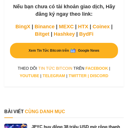
Nếu bạn chưa có tài khoản giao dịch, Hãy
đăng ký ngay theo link:
BingX
|
Binance
|
MEXC
|
HTX
|
Coinex
|
Bitget
|
Hashkey
|
BydFi
Xem Tin Tức Bitcoin trên
Google News
THEO DÕI
TIN TỨC BITCOIN
TRÊN
FACEBOOK
|
YOUTUBE
|
TELEGRAM
|
TWITTER
|
DISCORD
BÀI VIẾT
CÙNG DANH MỤC
JPYC huy động 38 triệu USD mở rộng thanh