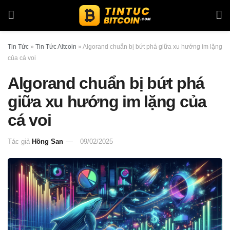
Tin Tức
»
Tin Tức Altcoin
»
Algorand chuẩn bị bứt phá giữa xu hướng im lặng
của cá voi
Algorand chuẩn bị bứt phá
giữa xu hướng im lặng của
cá voi
Tác giả
Hồng San
09/02/2025