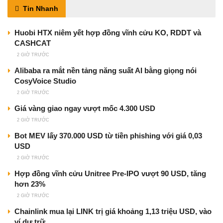
Tin Nhanh
Huobi HTX niêm yết hợp đồng vĩnh cửu KO, RDDT và
CASHCAT
2 GIỜ TRƯỚC
Alibaba ra mắt nền tảng năng suất AI bằng giọng nói
CosyVoice Studio
2 GIỜ TRƯỚC
Giá vàng giao ngay vượt mốc 4.300 USD
2 GIỜ TRƯỚC
Bot MEV lấy 370.000 USD từ tiền phishing với giá 0,03
USD
2 GIỜ TRƯỚC
Hợp đồng vĩnh cửu Unitree Pre-IPO vượt 90 USD, tăng
hơn 23%
2 GIỜ TRƯỚC
Chainlink mua lại LINK trị giá khoảng 1,13 triệu USD, vào
ví dự trữ