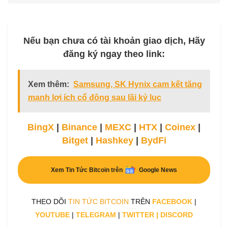
Nếu bạn chưa có tài khoản giao dịch, Hãy
đăng ký ngay theo link:
Xem thêm:
Samsung, SK Hynix cam kết tăng
mạnh lợi ích cổ đông sau lãi kỷ lục
BingX
|
Binance
|
MEXC
|
HTX
|
Coinex
|
Bitget
|
Hashkey
|
BydFi
Xem Tin Tức Bitcoin trên
Google News
THEO DÕI
TIN TỨC BITCOIN
TRÊN
FACEBOOK
|
YOUTUBE
|
TELEGRAM
|
TWITTER
|
DISCORD