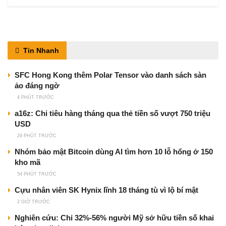
Tin Nhanh
SFC Hong Kong thêm Polar Tensor vào danh sách sàn
ảo đáng ngờ
4 PHÚT TRƯỚC
a16z: Chi tiêu hàng tháng qua thẻ tiền số vượt 750 triệu
USD
29 PHÚT TRƯỚC
Nhóm bảo mật Bitcoin dùng AI tìm hơn 10 lỗ hổng ở 150
kho mã
54 PHÚT TRƯỚC
Cựu nhân viên SK Hynix lĩnh 18 tháng tù vì lộ bí mật
2 GIỜ TRƯỚC
Nghiên cứu: Chỉ 32%-56% người Mỹ sở hữu tiền số khai